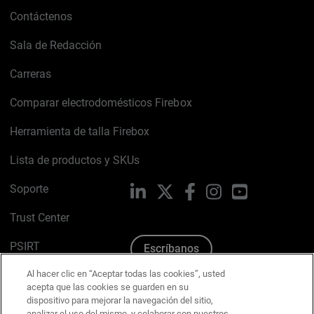
Contáctenos
Sala de Redacción
Carreras
Comparar electrodomésticos Firebox
Herramienta de talla Firebox
Lista de productos y SKUs
Soporte
LinkedIn
X
Facebook
Instagram
YouTube
Trust Center
PSIRT
Escríbanos
Al hacer clic en “Aceptar todas las cookies”, usted
Política de cookies
acepta que las cookies se guarden en su
dispositivo para mejorar la navegación del sitio,
Política de privacidad
analizar el uso del mismo, y colaborar con nuestros