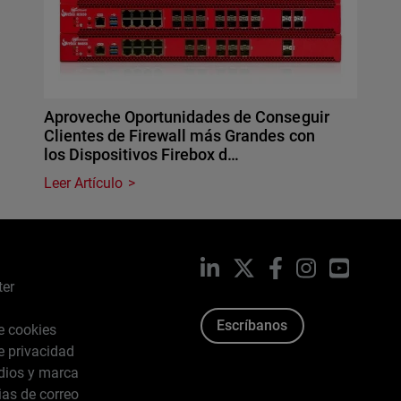
Aproveche Oportunidades de Conseguir
Clientes de Firewall más Grandes con
los Dispositivos Firebox d…
Leer Artículo
LinkedIn
X
Facebook
Instagram
YouTub
ter
Escríbanos
de cookies
de privacidad
dios y marca
ias de correo