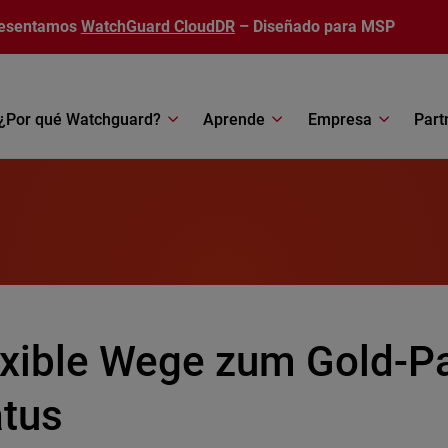
esentamos
WatchGuard CloudDR
– Diseñado para MSP
¿Por qué Watchguard?
Aprende
Empresa
Part
exible Wege zum Gold-Pa
atus