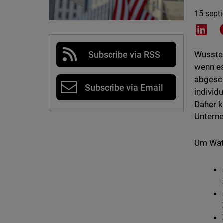
15 sept
Shar
Subscribe via RSS
Wussten
wenn es
abgesch
Subscribe via Email
individ
Daher k
Untern
Um Watc