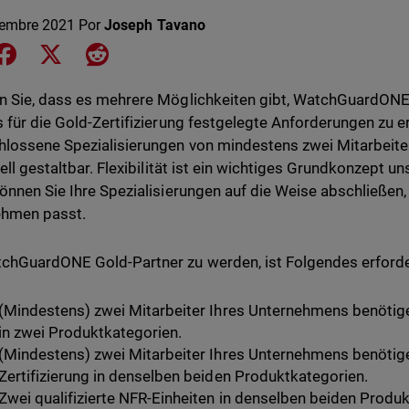
iembre 2021
Por
Joseph Tavano
e on LinkedIn
Share on Facebook
Share on X
Share on Reddit
 Sie, dass es mehrere Möglichkeiten gibt, WatchGuardONE
 für die Gold-Zertifizierung festgelegte Anforderungen zu er
lossene Spezialisierungen von mindestens zwei Mitarbeiter
uell gestaltbar. Flexibilität ist ein wichtiges Grundkonzept
önnen Sie Ihre Spezialisierungen auf die Weise abschließen
ehmen passt.
hGuardONE Gold-Partner zu werden, ist Folgendes erforder
(Mindestens) zwei Mitarbeiter Ihres Unternehmens benötigen
in zwei Produktkategorien.
(Mindestens) zwei Mitarbeiter Ihres Unternehmens benötig
Zertifizierung in denselben beiden Produktkategorien.
Zwei qualifizierte NFR-Einheiten in denselben beiden Produ