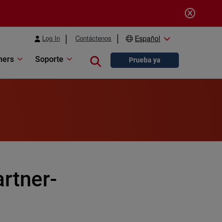
Log In
Contáctenos
Español
ners
Soporte
Close search
Prueba ya
rtner-