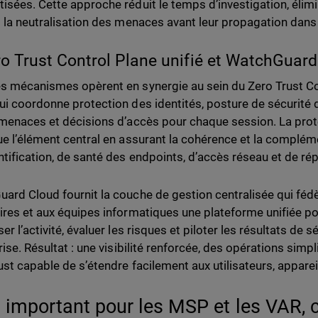
isées. Cette approche réduit le temps d’investigation, élim
t la neutralisation des menaces avant leur propagation dans
ro Trust Control Plane unifié et WatchGuar
s mécanismes opèrent en synergie au sein du Zero Trust C
ui coordonne protection des identités, posture de sécurité
 menaces et décisions d’accès pour chaque session. La prot
ue l’élément central en assurant la cohérence et la complém
ntification, de santé des endpoints, d’accès réseau et de r
ard Cloud fournit la couche de gestion centralisée qui fédèr
ires et aux équipes informatiques une plateforme unifiée pou
er l’activité, évaluer les risques et piloter les résultats de sé
rise. Résultat : une visibilité renforcée, des opérations simp
ust capable de s’étendre facilement aux utilisateurs, appareil
t important pour les MSP et les VAR, c