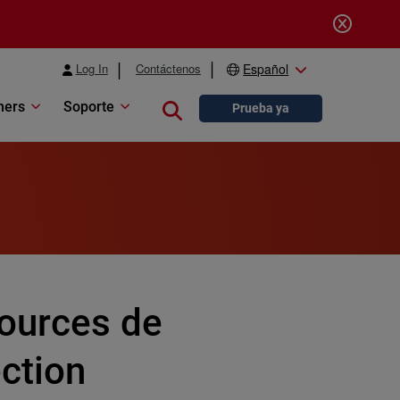
Log In
Contáctenos
Español
ners
Soporte
Close search
Prueba ya
ources de
ection