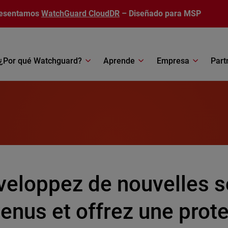
esentamos
WatchGuard CloudDR
– Diseñado para MSP
¿Por qué Watchguard?
Aprende
Empresa
Part
veloppez de nouvelles s
enus et offrez une prot