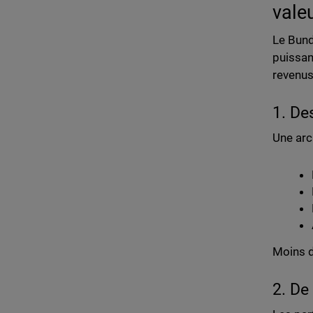
vale
Le Bund
puissan
revenus
1. De
Une arc
Moins d
2. De