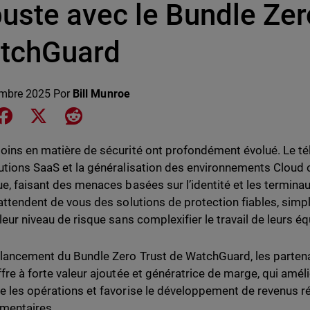
uste avec le Bundle Zer
tchGuard
embre 2025
Por
Bill Munroe
e on LinkedIn
Share on Facebook
Share on X
Share on Reddit
oins en matière de sécurité ont profondément évolué. Le tél
utions SaaS et la généralisation des environnements Cloud o
ue, faisant des menaces basées sur l’identité et les terminau
 attendent de vous des solutions de protection fiables, simp
leur niveau de risque sans complexifier le travail de leurs éq
 lancement du Bundle Zero Trust de WatchGuard, les parte
ffre à forte valeur ajoutée et génératrice de marge, qui améli
e les opérations et favorise le développement de revenus r
mentaires.