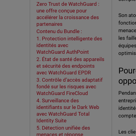
Zero Trust de WatchGuard :
une offre conçue pour
Son ato
accélérer la croissance des
fonctio
partenaires
menace 
Contenu du Bundle :
les fai
1. Protection intelligente des
identités avec
équipes
WatchGuard AuthPoint
optimisé
2. État de santé des appareils
et sécurité des endpoints
Pour
avec WatchGuard EPDR
oppo
3. Contrôle d’accès adaptatif
fondé sur les risques avec
Pendant
WatchGuard FireCloud
4. Surveillance des
entrepri
identifiants sur le Dark Web
identit
avec WatchGuard Total
comptes
Identity Suite
5. Détection unifiée des
Les cli
menaces et réponse