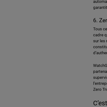
automat
garanti
6. Ze
Tous ce
cadre q
sur les
constit
d’authe
WatchGu
partena
supervis
l’entrep
Zero Tr
C’es