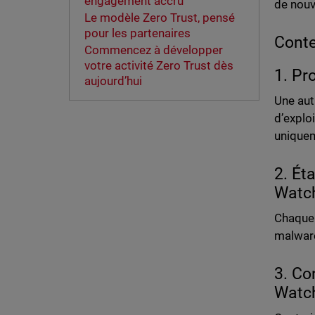
engagement accru
de nouv
Le modèle Zero Trust, pensé
pour les partenaires
Conte
Commencez à développer
votre activité Zero Trust dès
1. Pr
aujourd’hui
Une aut
d’explo
uniquem
2. Ét
Watc
Chaque 
malware
3. Co
Watc