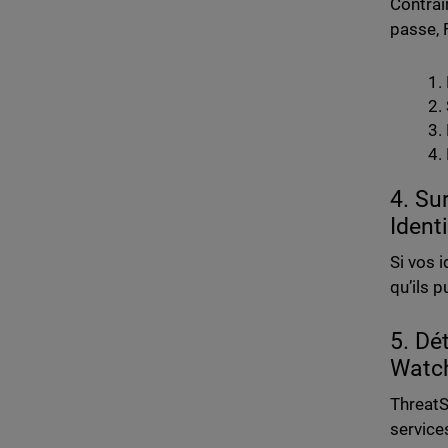
Contrai
passe, 
4. Su
Ident
Si vos 
qu’ils 
5. Dé
Watc
ThreatS
service