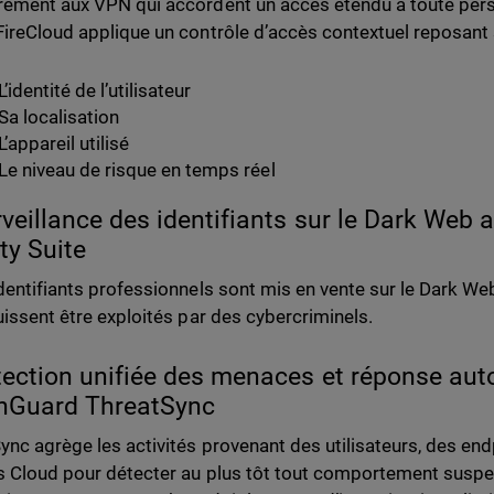
rement aux VPN qui accordent un accès étendu à toute per
FireCloud applique un contrôle d’accès contextuel reposant 
L’identité de l’utilisateur
Sa localisation
L’appareil utilisé
Le niveau de risque en temps réel
rveillance des identifiants sur le Dark Web
ity Suite
identifiants professionnels sont mis en vente sur le Dark We
puissent être exploités par des cybercriminels.
tection unifiée des menaces et réponse au
hGuard ThreatSync
ync agrège les activités provenant des utilisateurs, des end
s Cloud pour détecter au plus tôt tout comportement suspe