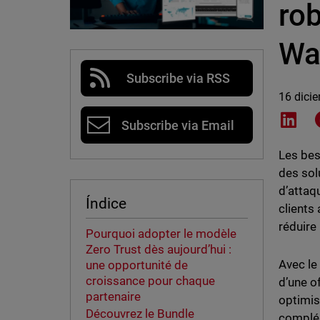
rob
Wa
Subscribe via RSS
16 dici
Shar
Subscribe via Email
Les bes
des sol
d’attaq
Índice
clients
réduire 
Pourquoi adopter le modèle
Zero Trust dès aujourd’hui :
Avec le
une opportunité de
croissance pour chaque
d’une o
partenaire
optimis
Découvrez le Bundle
complé