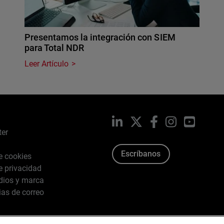
Presentamos la integración con SIEM
para Total NDR
Leer Artículo
LinkedIn
X
Facebook
Instagram
YouTub
ter
Escríbanos
de cookies
de privacidad
dios y marca
ias de correo