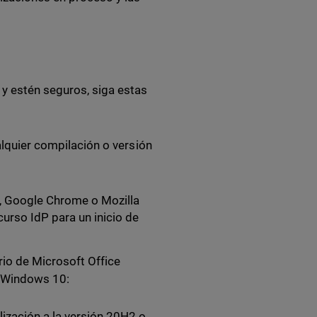
 y estén seguros, siga estas
alquier compilación o versión
, Google Chrome o Mozilla
curso IdP para un inicio de
rio de Microsoft Office
e Windows 10:
ización a la versión 20H2 o