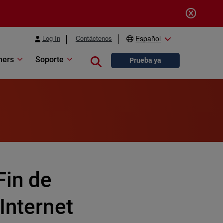
Log In
Contáctenos
Español
ners
Soporte
Close search
Prueba ya
Fin de
Internet