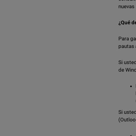
nuevas
¿Qué de
Para ga
pautas
Si uste
de Wind
Si uste
(Outloo