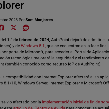
plorer
embre 2023
Por
Sam Manjarres
e on LinkedIn
Share on Facebook
Share on X
Share on Reddit
r del
1.° de febrero de 2024,
AuthPoint dejará de admitir el 
siones) y de
Windows 8.1,
que se encuentran en la fase final 
 por parte de Microsoft, para acceder al Portal de Aplicaci
zación tecnológica mejorará la seguridad y el rendimiento d
nt (también conocido como recurso IdP de AuthPoint).
de la compatibilidad con Internet Explorer afectará a las apli
 8.1/10, Windows Server, Internet Explorer y Microsoft Off
i se vio afectado por la
implementación inicial de fin de sop
ar este
artículo del Centro de Ayuda
para conocer las actual