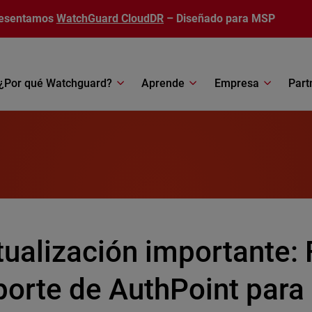
esentamos
WatchGuard CloudDR
– Diseñado para MSP
¿Por qué Watchguard?
Aprende
Empresa
Part
ualización importante: 
orte de AuthPoint para 