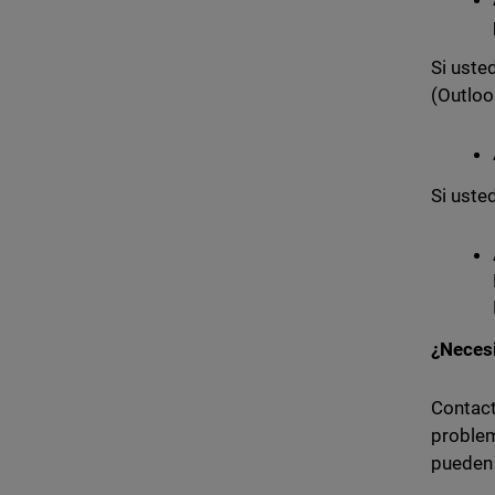
Si uste
(Outloo
Si uste
¿Neces
Contact
problem
pueden 