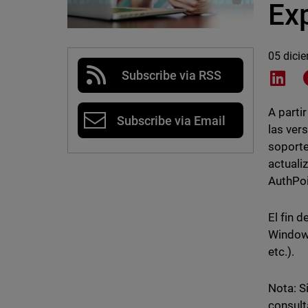
Ex
05 dici
Subscribe via RSS
Shar
A parti
Subscribe via Email
las ver
soporte
actuali
AuthPoi
El fin 
Windows
etc.).
Nota: S
consult