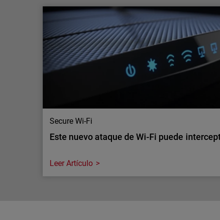
La IA está aumentando la inspección del tr
seguridad seguir el ritmo?
La IA está incrementando el tráfico cifrado y las
en las redes empresariales. Descubre por qué man
gran escala se está convirtiendo en un requisito c
Secure Wi-Fi
Este nuevo ataque de Wi-Fi puede intercepta
Leer Artículo
Secure Wi-Fi
Este nuevo ataque de Wi-Fi puede intercepta
Los routers y puntos de acceso inalámbricos son