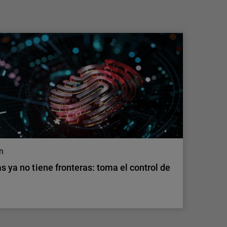
convierta en tu mayor riesgo
Descubre cómo la IA en la sombra genera
nuevos riesgos de seguridad y conoce
medidas prácticas para detectar el uso no
gestionado de herramientas de IA, proteger los
datos sensibles y mantener el control.
on
s ya no tiene fronteras: toma el control de
on