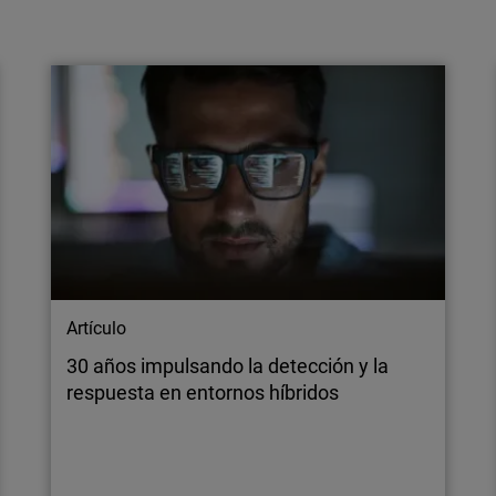
La conveniencia de una capa de MFA
independiente en entornos Microsoft
La identidad se ha convertido en un punto
único de fallo para la mayoría de las pymes.
El MFA externo devuelve a los MSP el control
y les permite ofrecer un servicio con verdadero
valor.
Artículo
30 años impulsando la detección y la
respuesta en entornos híbridos