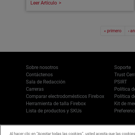
Leer Artículo
Artículo
Paginación
MFA resistente al phishing: por qué las
« primero
‹ an
passkeys son el siguiente paso
El phishing avanzado ya consigue sortear la
MFA tradicional. Las passkeys cierran esa
brecha. Así funcionan y por qué los
Sobre nosotros
Soporte
reguladores y las aseguradoras empiezan a
Contáctenos
Trust Cen
exigirlas.
Sala de Redacción
PSIRT
Carreras
Política 
Comparar electrodomésticos Firebox
Política 
Herramienta de talla Firebox
Kit de me
Lista de productos y SKUs
Preferenc
Al hacer clic en “Aceptar todas las cookies”, usted acepta que las cookies