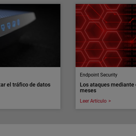
áfico de red. ¿Puede tu
El acceso a tus sistema
quién entra
 exigencias de inspección
A medida que crece el núm
tener la visibilidad a
aumenta la complejidad pa
rítico de seguridad.
identidades sin añadir má
Endpoint Security
r el tráfico de datos
Los ataques mediante
meses
Leer Artículo
Endpoint Security
r el tráfico de datos
Los ataques mediante
meses
 los dispositivos más