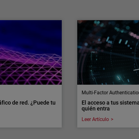
La IA ya no se limita a agilizar los flujos de
trabajo de los equipos, sino que está
evolucionando hasta convertirse en una
capacidad operativa capaz de actuar a gran
escala.
Multi-Factor Authenticati
áfico de red. ¿Puede tu
El acceso a tus sistema
quién entra
Leer Artículo
Multi-Factor Authenticati