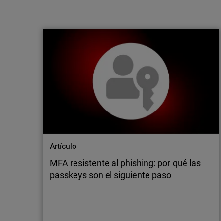
WatchGuard, reconocida en los
Cybersecurity Excellence Awards 2026
WatchGuard Technologies ha sido
galardonada como Mejor Compañía de
Ciberseguridad en los Cybersecurity
Excellence Awards 2026, un reconocimiento a
su innovación y liderazgo en el sector.
Artículo
MFA resistente al phishing: por qué las
passkeys son el siguiente paso