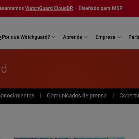
esentamos
WatchGuard CloudDR
– Diseñado para MSP
¿Por qué Watchguard?
Aprende
Empresa
Part
rd
conocimientos
Comunicados de prensa
Cobertu