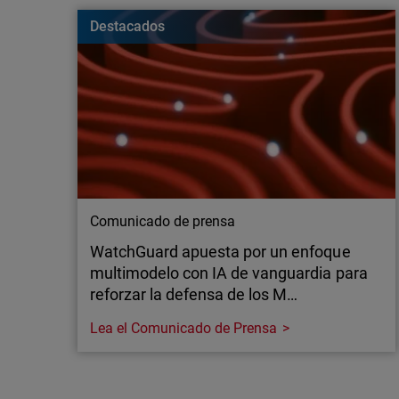
vulnerables para las empresas. Conozca cómo m
Destacados
continuación.
Comunicado de prensa
WatchGuard apuesta por un enfoque
multimodelo con IA de vanguardia para
reforzar la defensa de los M…
Lea el Comunicado de Prensa
Comunicado de prensa