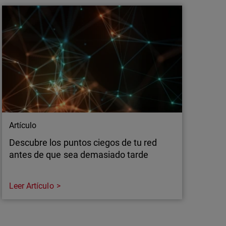
gos QR, o “quishing”, está aumentando y
sas de seguridad. Analizamos este riesgo y
ndpoints son fundamentales para su detección.
Artículo
Descubre los puntos ciegos de tu red
antes de que sea demasiado tarde
Leer Artículo
Artículo