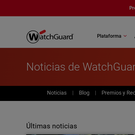
Pasar al contenido principal
Pr
Plataforma
Noticias de WatchGua
News
Noticias
Blog
Premios y Re
Últimas noticias