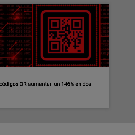
s ya no tiene fronteras: toma el control de
ero de clientes y puntos de acceso, también
ra los MSP. Simplifica la seguridad de
s herramientas.
 códigos QR aumentan un 146% en dos
 códigos QR aumentan un 146% en dos