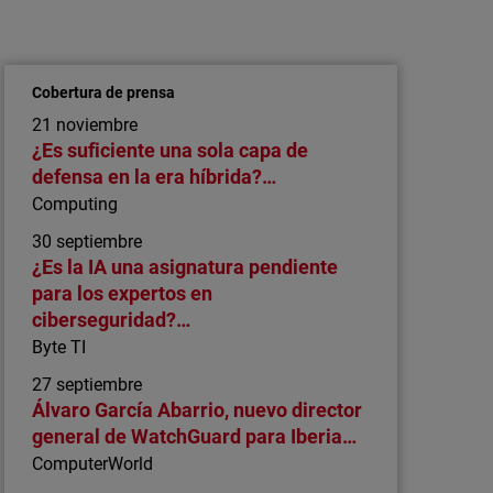
Haz crecer tu MSP más rápido con NDR:
únete a nuestro próximo webinar
Participa en nuestro webinar y descubre cómo
Cobertura de prensa
NDR ayuda a los MSP a detectar amenazas
21 noviembre
ocultas, reforzar sus servicios de seguridad y
¿Es suficiente una sola capa de
abrir nuevas oportunidades de crecimiento.
defensa en la era híbrida?…
Computing
30 septiembre
¿Es la IA una asignatura pendiente
para los expertos en
ciberseguridad?…
Byte TI
27 septiembre
Álvaro García Abarrio, nuevo director
general de WatchGuard para Iberia…
ComputerWorld