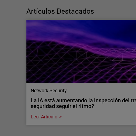
ciberseguridad o déficit de capacidades?
Por qué es importante distingu…
Artículos Destacados
La escasez de profesionales de
ciberseguridad es una cuestión de
capacidades, no de talento. Sigue leyendo
para descubrir cómo los servicios MDR
pueden ayudar a cubrir carencias operativas
críticas.
Network Security
La IA está aumentando la inspección del tr
seguridad seguir el ritmo?
Leer Artículo
Network Security