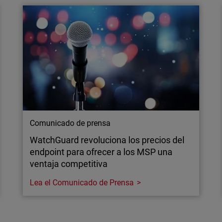
El phishing mediante códi
antenerlos seguros a
consigue eludir las defen
explicamos por qué los e
Comunicado de prensa
WatchGuard revoluciona los precios del
endpoint para ofrecer a los MSP una
ventaja competitiva
Lea el Comunicado de Prensa
Comunicado de prensa