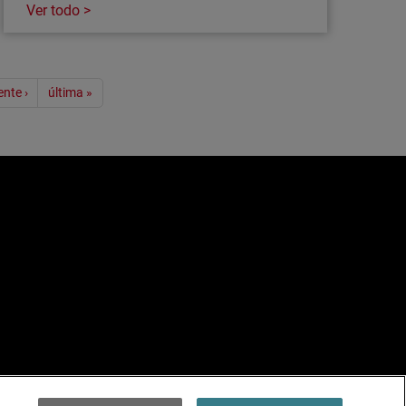
Ver todo >
ente ›
última »
e