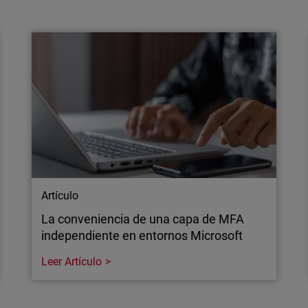
WatchGuard revoluciona los precios del
endpoint para ofrecer a los MSP una
ventaja competitiva
WatchGuard anuncia una nueva cartera
productos de seguridad endpoint diseñada
para romper con el modelo tradicional de
licenciamiento de Endpoint Detection and
Response (EDR).
Artículo
La conveniencia de una capa de MFA
independiente en entornos Microsoft
Leer Artículo
Artículo