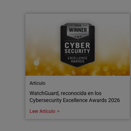
WatchGuard apuesta por un enfoque
multimodelo con IA de vanguardia para
reforzar la defensa de los M…
Madrid, 21 de julio de 2026 – WatchGuard
Technologies, líder global en ciberseguridad
unificada para proveedores de servicios
gestionados (MSP), anuncia nuevas
inversiones en IA de vanguardia aplicada a la
seguridad de las aplicaciones, ampliando así
el acceso a capacidades avanzadas tanto de
OpenAI…
Artículo
WatchGuard, reconocida en los
Cybersecurity Excellence Awards 2026
Leer Artículo
Artículo