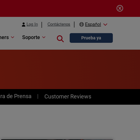
Log In
Contáctenos
Español
ners
Soporte
Close search
Prueba ya
ra de Prensa
Customer Reviews