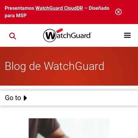
Pasar al contenido principal
Presentamos
WatchGuard CloudDR
– Diseñado
para MSP
Open mobi
Close search
Blog de WatchGuard
Go to