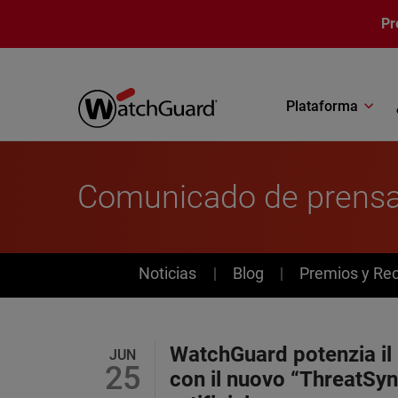
Pasar al contenido principal
Pr
Plataforma
Comunicado de prens
News
Noticias
Blog
Premios y Re
WatchGuard potenzia il 
JUN
25
con il nuovo “ThreatSyn