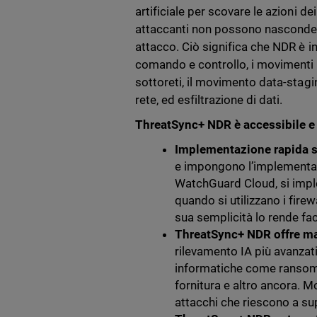
artificiale per scovare le azioni de
attaccanti non possono nasconders
attacco. Ciò significa che NDR è in 
comando e controllo, i movimenti la
sottoreti, il movimento data-staging
rete, ed esfiltrazione di dati.
ThreatSync+ NDR è accessibile e o
Implementazione rapida 
e impongono l’implementaz
WatchGuard Cloud, si imple
quando si utilizzano i fire
sua semplicità lo rende faci
ThreatSync+ NDR offre mac
rilevamento IA più avanzati
informatiche come ransomwar
fornitura e altro ancora. M
attacchi che riescono a sup