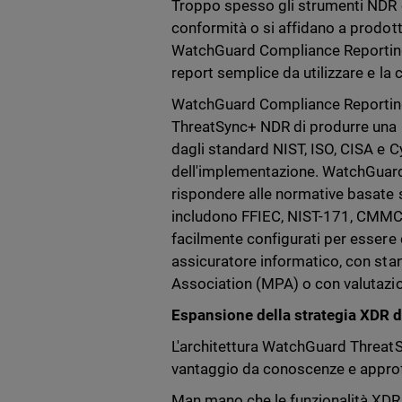
Troppo spesso gli strumenti NDR e
conformità o si affidano a prodo
WatchGuard Compliance Reporting
report semplice da utilizzare e la
WatchGuard Compliance Reporting con
ThreatSync+ NDR di produrre una re
dagli standard NIST, ISO, CISA e C
dell'implementazione. WatchGuard
rispondere alle normative basate s
includono FFIEC, NIST-171, CMMC, 
facilmente configurati per essere
assicuratore informatico, con sta
Association (MPA) o con valutazioni
Espansione della strategia XDR d
L'architettura WatchGuard ThreatSy
vantaggio da conoscenze e approfo
Man mano che le funzionalità XDR