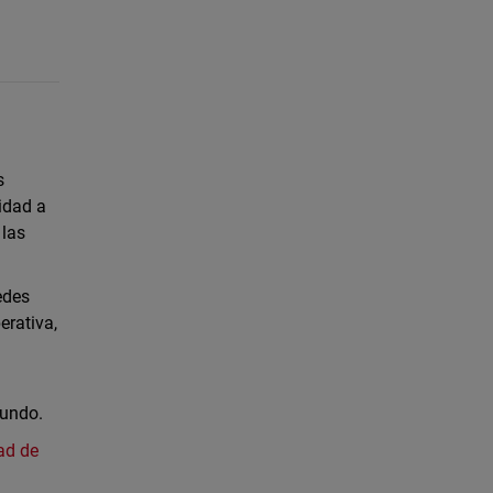
s
idad a
 las
edes
erativa,
mundo.
ad de