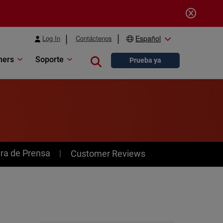
Log In
Contáctenos
Español
ners
Soporte
Close search
Prueba ya
ra de Prensa
Customer Reviews