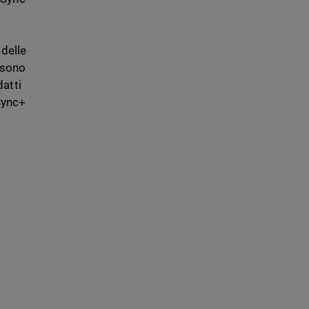
 delle
ssono
atti
Sync+