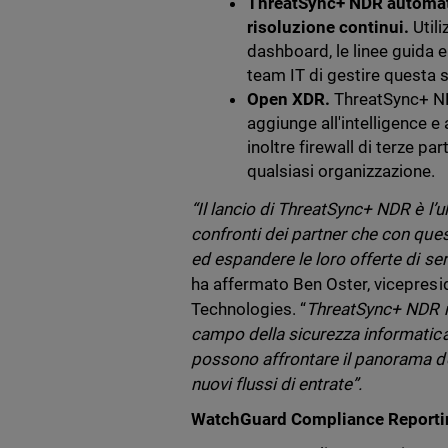
ThreatSync+ NDR automatiz
risoluzione continui.
Utili
dashboard, le linee guida 
team IT di gestire questa 
Open XDR.
ThreatSync+ ND
aggiunge all'intelligence 
inoltre firewall di terze pa
qualsiasi organizzazione.
“Il lancio di ThreatSync+ NDR è l
confronti dei partner che con ques
ed espandere le loro offerte di ser
ha affermato Ben Oster, vicepresi
Technologies. “
ThreatSync+ NDR r
campo della sicurezza informatica 
possono affrontare il panorama del
nuovi flussi di entrate”.
WatchGuard Compliance Reporti