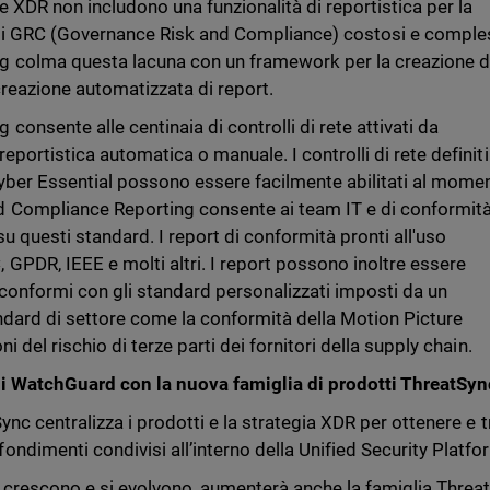
 XDR non includono una funzionalità di reportistica per la
tti GRC (Governance Risk and Compliance) costosi e comples
 colma questa lacuna con un framework per la creazione d
 creazione automatizzata di report.
sente alle centinaia di controlli di rete attivati ​​da
portistica automatica o manuale. I controlli di rete definiti
yber ​​Essential possono essere facilmente abilitati al mome
 Compliance Reporting consente ai team IT e di conformità
u questi standard. I report di conformità pronti all'uso
GPDR, IEEE e molti altri. I report possono inoltre essere
 conformi con gli standard personalizzati imposti da un
ndard di settore come la conformità della Motion Picture
 del rischio di terze parti dei fornitori della supply chain.
i WatchGuard con la nuova famiglia di prodotti ThreatSy
nc centralizza i prodotti e la strategia XDR per ottenere e t
ndimenti condivisi all’interno della Unified Security Platfo
 crescono e si evolvono, aumenterà anche la famiglia Threa