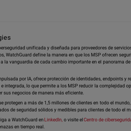
gies
erseguridad unificada y diseñada para proveedores de servicio
s, WatchGuard define la manera en que los MSP ofrecen segur
a la vanguardia de cada cambio importante en el panorama de
ulsada por IA, ofrece protección de identidades, endpoints y r
e integrada, lo que permite a los MSP reducir la complejidad op
cer sus negocios de manera más eficiente.
 protegen a más de 1,5 millones de clientes en todo el mundo,
tados de seguridad sólidos y medibles para clientes de todo el 
 siga a WatchGuard en
LinkedIn,
o visite el
Centro de cibersegurid
enazas en tiempo real.