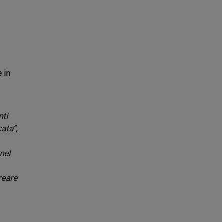
l
e in
nti
ata”,
nel
reare