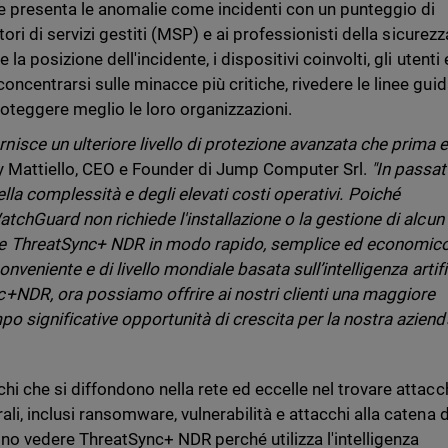
e presenta le anomalie come incidenti con un punteggio di
itori di servizi gestiti (MSP) e ai professionisti della sicurezz
a posizione dell'incidente, i dispositivi coinvolti, gli utenti 
oncentrarsi sulle minacce più critiche, rivedere le linee gui
proteggere meglio le loro organizzazioni.
sce un ulteriore livello di protezione avanzata che prima 
 Mattiello, CEO e Founder di Jump Computer Srl.
"In passat
ella complessità e degli elevati costi operativi. Poiché
atchGuard non richiede l'installazione o la gestione di alcun
 ThreatSync+ NDR in modo rapido, semplice ed economico
conveniente e di livello mondiale basata sull’intelligenza artifi
NDR, ora possiamo offrire ai nostri clienti una maggiore
o significative opportunità di crescita per la nostra aziend
hi che si diffondono nella rete ed eccelle nel trovare attacc
li, inclusi ransomware, vulnerabilità e attacchi alla catena d
ono vedere ThreatSync+ NDR perché utilizza l'intelligenza