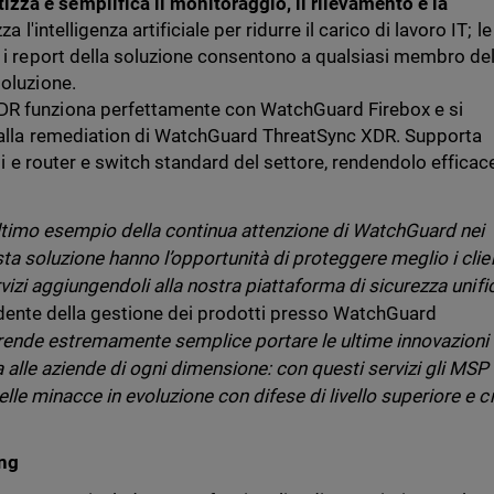
za e semplifica il monitoraggio, il rilevamento e la
zza l'intelligenza artificiale per ridurre il carico di lavoro IT; le
e i report della soluzione consentono a qualsiasi membro de
soluzione.
R funziona perfettamente con WatchGuard Firebox e si
e alla remediation di WatchGuard ThreatSync XDR. Supporta
rti e router e switch standard del settore, rendendolo efficac
’ultimo esempio della continua attenzione di WatchGuard nei
ta soluzione hanno l’opportunità di proteggere meglio i clie
vizi aggiungendoli alla nostra piattaforma di sicurezza unific
dente della gestione dei prodotti presso WatchGuard
ende estremamente semplice portare le ultime innovazioni 
alle aziende di ogni dimensione: con questi servizi gli MSP
le minacce in evoluzione con difese di livello superiore e c
ng