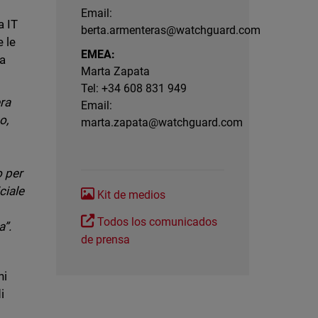
Email:
a IT
berta.armenteras@watchguard.com
e le
EMEA:
da
Marta Zapata
Tel: +34 608 831 949
era
Email:
o,
marta.zapata@watchguard.com
 per
ciale
Kit de medios
Todos los comunicados
a”.
de prensa
hi
i