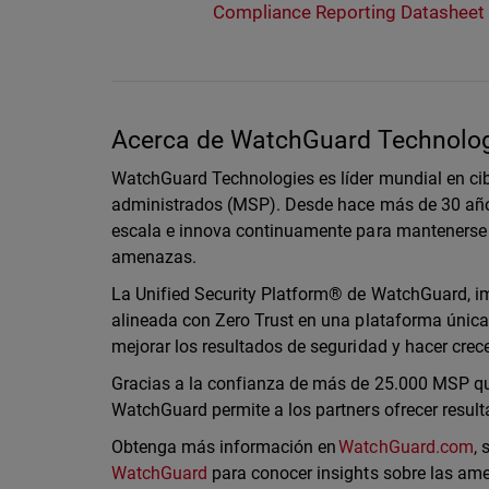
Compliance Reporting Datasheet
Acerca de WatchGuard Technolo
WatchGuard Technologies es líder mundial en cib
administrados (MSP). Desde hace más de 30 año
escala e innova continuamente para mantenerse 
amenazas.
La Unified Security Platform® de WatchGuard, imp
alineada con Zero Trust en una plataforma única 
mejorar los resultados de seguridad y hacer cre
Gracias a la confianza de más de 25.000 MSP que
WatchGuard permite a los partners ofrecer resul
Obtenga más información en
WatchGuard.com
,
WatchGuard
para conocer insights sobre las am