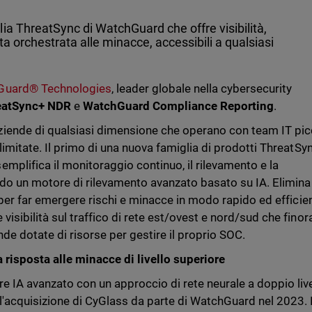
ia ThreatSync di WatchGuard che offre visibilità,
sta orchestrata alle minacce, accessibili a qualsiasi
Guard® Technologies
, leader globale nella cybersecurity
eatSync+ NDR
e
WatchGuard Compliance Reporting
.
iende di qualsiasi dimensione che operano con team IT pic
limitate. Il primo di una nuova famiglia di prodotti ThreatSy
emplifica il monitoraggio continuo, il rilevamento e la
ndo un motore di rilevamento avanzato basato su IA. Elimina 
e per far emergere rischi e minacce in modo rapido ed efficie
isibilità sul traffico di rete est/ovest e nord/sud che finor
nde dotate di risorse per gestire il proprio SOC.
 risposta alle minacce di livello superiore
 IA avanzato con un approccio di rete neurale a doppio live
l'acquisizione di CyGlass da parte di WatchGuard nel 2023. I