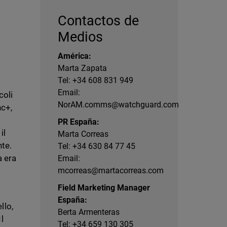
Contactos de
Medios
América:
Marta Zapata
Tel: +34 608 831 949
Email:
coli
NorAM.comms@watchguard.com
nc+,
PR España:
il
Marta Correas
nte.
Tel: +34 630 84 77 45
a era
Email:
mcorreas@martacorreas.com
Field Marketing Manager
España:
llo,
Berta Armenteras
l
Tel: +34 659 130 305