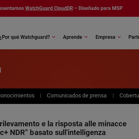
esentamos
WatchGuard CloudDR
– Diseñado para MSP
¿Por qué Watchguard?
Aprende
Empresa
Part
a
conocimientos
Comunicados de prensa
Cobertu
rilevamento e la risposta alle minacce
c+ NDR” basato sull'intelligenza