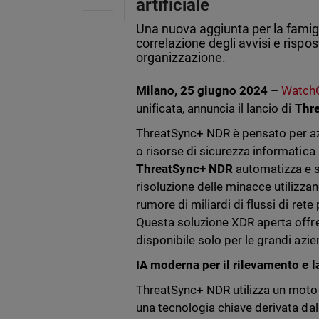
artificiale
Una nuova aggiunta per la famigl
correlazione degli avvisi e rispo
organizzazione.
Milano, 25 giugno 2024 –
Watch
unificata, annuncia il lancio di
Thr
ThreatSync+ NDR è pensato per az
o risorse di sicurezza informatica 
ThreatSync+ NDR
automatizza e s
risoluzione delle minacce utilizza
rumore di miliardi di flussi di ret
Questa soluzione XDR aperta offre v
disponibile solo per le grandi azie
IA moderna per il rilevamento e la
ThreatSync+ NDR utilizza un motore
una tecnologia chiave derivata dal