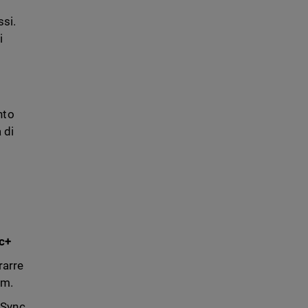
si.
i
nto
 di
nc+
rarre
rm.
tSync