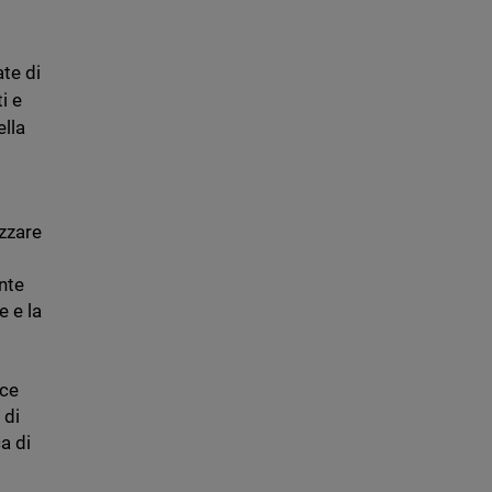
ate di
i e
ella
izzare
nte
e e la
cce
 di
a di