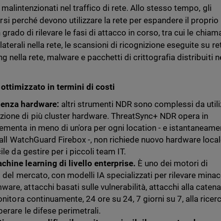
i malintenzionati nel traffico di rete. Allo stesso tempo, gli
i perché devono utilizzare la rete per espandere il proprio
grado di rilevare le fasi di attacco in corso, tra cui le chiam
terali nella rete, le scansioni di ricognizione eseguite su ret
 nella rete, malware e pacchetti di crittografia distribuiti n
ttimizzato in termini di costi
senza hardware:
altri strumenti NDR sono complessi da util
ione di più cluster hardware. ThreatSync+ NDR opera in
menta in meno di un'ora per ogni location - e istantaneame
wall WatchGuard Firebox -, non richiede nuovo hardware local
le da gestire per i piccoli team IT.
hine learning di livello enterprise.
È uno dei motori di
 del mercato, con modelli IA specializzati per rilevare mina
e, attacchi basati sulle vulnerabilità, attacchi alla catena
onitora continuamente, 24 ore su 24, 7 giorni su 7, alla ricerc
erare le difese perimetrali.