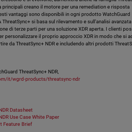
 principali creano il motore per una remediation e risposta
esti vantaggi sono disponibili in ogni prodotto WatchGuard
A ThreatSync+ si basa sul rilevamento e sull'analisi avanzata
ne di terze parti per una soluzione XDR aperta. I clienti po
r personalizzare il proprio approccio XDR in modo che si ad
artire da ThreatSync+ NDR e includendo altri prodotti Threat
tchGuard ThreatSync+ NDR,
m/it/wgrd-products/threatsync-ndr
NDR Datasheet
NDR Use Case White Paper
 Feature Brief