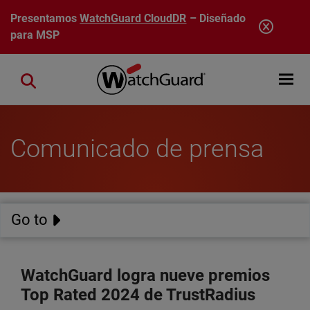
Pasar al contenido principal
Presentamos
WatchGuard CloudDR
– Diseñado
para MSP
Open mobi
Close search
Comunicado de prensa
Go to
WatchGuard logra nueve premios
Top Rated 2024 de TrustRadius