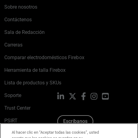
Sobre nosotros
Contáctenos
Sala de Redacción
Carreras
Comparar electrodomésticos Firebox
Herramienta de talla Firebox
Lista de productos y SKUs
Soporte
LinkedIn
X
Facebook
Instagram
YouTube
Trust Center
PSIRT
Escríbanos
Al hacer clic en “Aceptar todas las cookies”, usted
Política de cookies