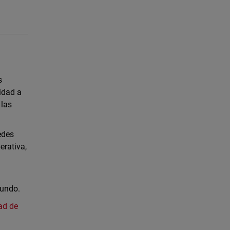
s
idad a
 las
edes
erativa,
mundo.
ad de