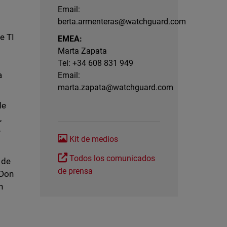
Email:
berta.armenteras@watchguard.com
e TI
EMEA:
Marta Zapata
Tel: +34 608 831 949
a
Email:
marta.zapata@watchguard.com
de
,
e
Kit de medios
Todos los comunicados
 de
de prensa
 Don
n