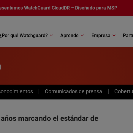
esentamos
WatchGuard CloudDR
– Diseñado para MSP
¿Por qué Watchguard?
Aprende
Empresa
Part
a
conocimientos
Comunicados de prensa
Cobertu
 años marcando el estándar de
P