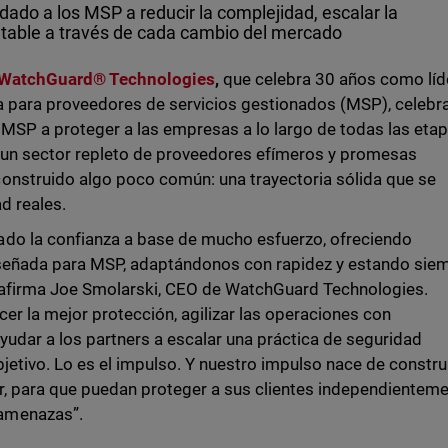
udado a los MSP a reducir la complejidad, escalar la
ntable a través de cada cambio del mercado
WatchGuard® Technologies
,
que celebra 30 años como líd
a para proveedores de servicios gestionados (MSP), celebr
MSP a proteger a las empresas a lo largo de todas las eta
 un sector repleto de proveedores efímeros y promesas
onstruido algo poco común: una trayectoria sólida que se
d reales.
do la confianza a base de mucho esfuerzo, ofreciendo
iseñada para MSP, adaptándonos con rapidez y estando sie
 afirma Joe Smolarski, CEO de WatchGuard Technologies.
ecer la mejor protección, agilizar las operaciones con
yudar a los partners a escalar una práctica de seguridad
bjetivo. Lo es el impulso. Y nuestro impulso nace de constru
or, para que puedan proteger a sus clientes independientem
 amenazas”.