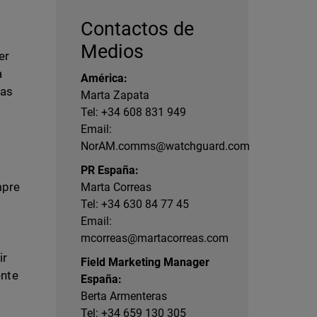
Contactos de
Medios
er
a
América:
pas
Marta Zapata
Tel: +34 608 831 949
Email:
NorAM.comms@watchguard.com
PR España:
mpre
Marta Correas
Tel: +34 630 84 77 45
Email:
mcorreas@martacorreas.com
ir
Field Marketing Manager
ente
España:
Berta Armenteras
Tel: +34 659 130 305