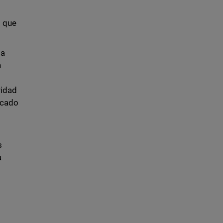
o que
la
n
ridad
rcado
s
a