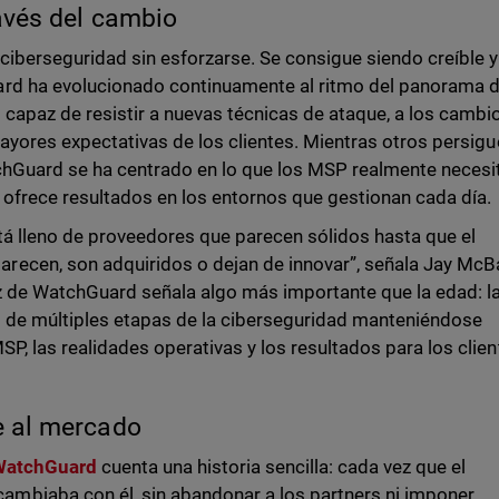
avés del cambio
iberseguridad sin esforzarse. Se consigue siendo creíble y
ard ha evolucionado continuamente al ritmo del panorama 
apaz de resistir a nuevas técnicas de ataque, a los cambi
mayores expectativas de los clientes. Mientras otros persigu
chGuard se ha centrado en lo que los MSP realmente necesi
 ofrece resultados en los entornos que gestionan cada día.
stá lleno de proveedores que parecen sólidos hasta que el
ecen, son adquiridos o dejan de innovar”, señala Jay McBa
ez de WatchGuard señala algo más importante que la edad: l
s de múltiples etapas de la ciberseguridad manteniéndose
P, las realidades operativas y los resultados para los clien
e al mercado
 WatchGuard
cuenta una historia sencilla: cada vez que el
mbiaba con él, sin abandonar a los partners ni imponer