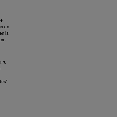
de
os en
en la
tan:
in,
a
tes”.