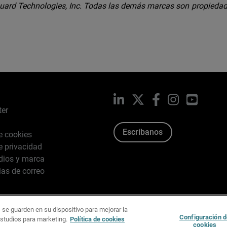
ard Technologies, Inc. Todas las demás marcas son propiedad
LinkedIn
X
Facebook
Instagram
YouTub
ter
Escríbanos
de cookies
de privacidad
dios y marca
ias de correo
 se guarden en su dispositivo para mejorar la
026 WatchGuard Technologies, Inc. Todos los derechos reserv
Configuración d
estudios para marketing.
Política de cookies
cookies