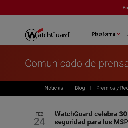
Pasar al contenido principal
Pr
Plataforma
Comunicado de prens
News
Noticias
Blog
Premios y Re
WatchGuard celebra 30
FEB
24
seguridad para los MS