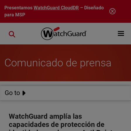
Pasar al contenido principal
Presentamos
WatchGuard CloudDR
– Diseñado
para MSP
Open mobi
Close search
Comunicado de prensa
Go to
WatchGuard amplía las
capacidades de protección de