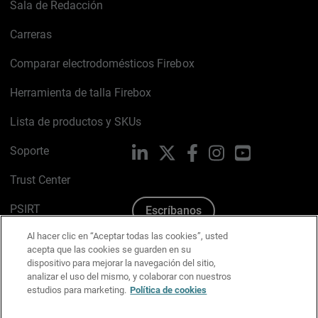
Sala de Redacción
Carreras
Comparar electrodomésticos Firebox
Herramienta de talla Firebox
Lista de productos y SKUs
Soporte
LinkedIn
X
Facebook
Instagram
YouTube
Trust Center
PSIRT
Escríbanos
Al hacer clic en “Aceptar todas las cookies”, usted
Política de cookies
acepta que las cookies se guarden en su
dispositivo para mejorar la navegación del sitio,
Política de privacidad
analizar el uso del mismo, y colaborar con nuestros
estudios para marketing.
Política de cookies
Kit de medios y marca