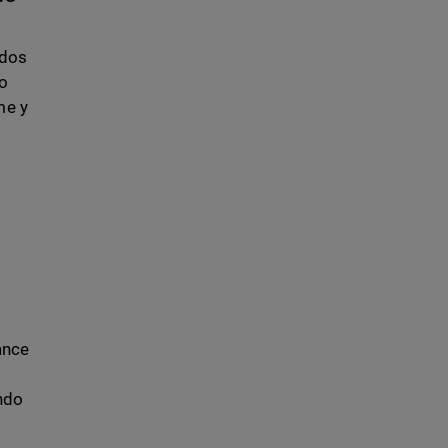
odos
no
me y
ance
ndo