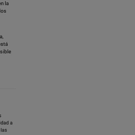
n la
los
a,
está
sible
s
idad a
 las