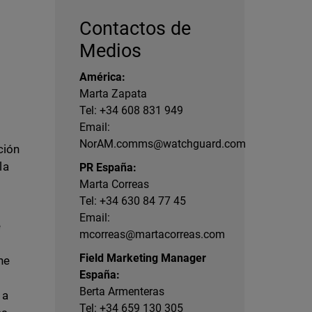
Contactos de
Medios
América:
Marta Zapata
Tel: +34 608 831 949
Email:
NorAM.comms@watchguard.com
ción
la
PR España:
Marta Correas
Tel: +34 630 84 77 45
Email:
e
mcorreas@martacorreas.com
Field Marketing Manager
ne
España:
Berta Armenteras
 a
Tel: +34 659 130 305