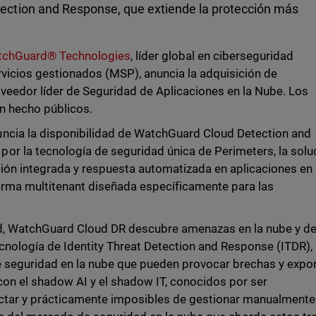
ction and Response, que extiende la protección más
chGuard® Technologies
, líder global en ciberseguridad
vicios gestionados (MSP), anuncia la adquisición de
oveedor líder de Seguridad de Aplicaciones en la Nube. Los
n hecho públicos.
ncia la disponibilidad de WatchGuard Cloud Detection and
or la tecnología de seguridad única de Perimeters, la solu
ción integrada y respuesta automatizada en aplicaciones en 
orma multitenant diseñada específicamente para las
d, WatchGuard Cloud DR descubre amenazas en la nube y d
nología de Identity Threat Detection and Response (ITDR),
de seguridad en la nube que pueden provocar brechas y expo
con el shadow AI y el shadow IT, conocidos por ser
ctar y prácticamente imposibles de gestionar manualmente