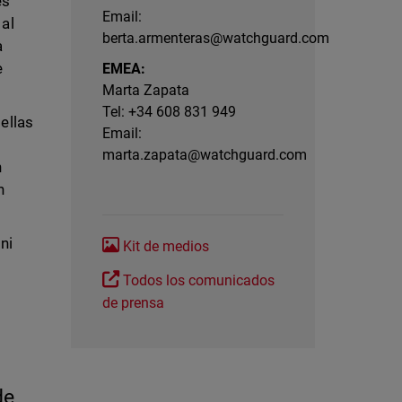
es
Email:
 al
berta.armenteras@watchguard.com
a
e
EMEA:
Marta Zapata
Tel: +34 608 831 949
ellas
Email:
marta.zapata@watchguard.com
n
n
ni
Kit de medios
Todos los comunicados
de prensa
de