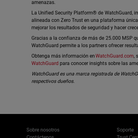
amenazas.
La Unified Security Platform® de WatchGuard, imp
alineada con Zero Trust en una plataforma única 
mejorar los resultados de seguridad y hacer cre
Gracias a la confianza de más de 25.000 MSP que
WatchGuard permite a los partners ofrecer resul
Obtenga más información en
WatchGuard.com
,
WatchGuard
para conocer insights sobre las am
WatchGuard es una marca registrada de WatchGu
respectivos dueños.
Sobre nosotros
Soporte
Contáctenos
Trust Cen