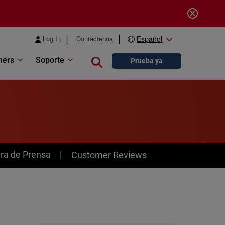
Log In
Contáctenos
Español
ners
Soporte
Close search
Prueba ya
ra de Prensa
Customer Reviews