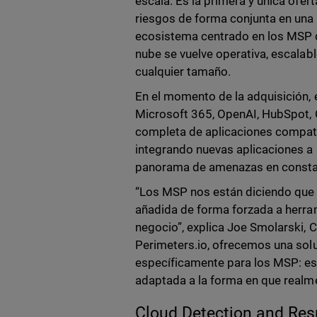
escala. Es la primera y única ofe
riesgos de forma conjunta en una 
ecosistema centrado en los MSP d
nube se vuelve operativa, escalab
cualquier tamaño.
En el momento de la adquisición, 
Microsoft 365, OpenAI, HubSpot, C
completa de aplicaciones compati
integrando nuevas aplicaciones a
panorama de amenazas en constan
“Los MSP nos están diciendo que n
añadida de forma forzada a herra
negocio”, explica Joe Smolarski,
Perimeters.io, ofrecemos una sol
específicamente para los MSP: esc
adaptada a la forma en que realm
Cloud Detection and Res