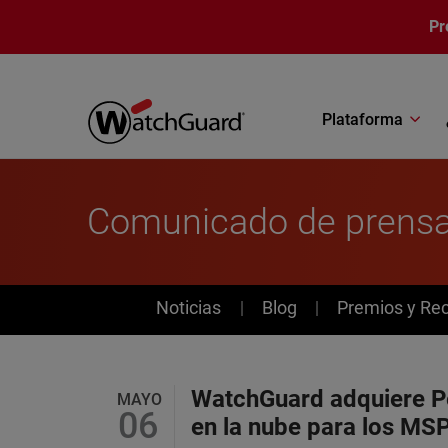
Pasar al contenido principal
Pr
Plataforma
Comunicado de prens
News
Noticias
Blog
Premios y Re
WatchGuard adquiere Pe
MAYO
06
en la nube para los MS