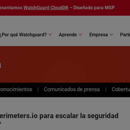
esentamos
WatchGuard CloudDR
– Diseñado para MSP
¿Por qué Watchguard?
Aprende
Empresa
Part
a
conocimientos
Comunicados de prensa
Cobertu
rimeters.io para escalar la seguridad
P