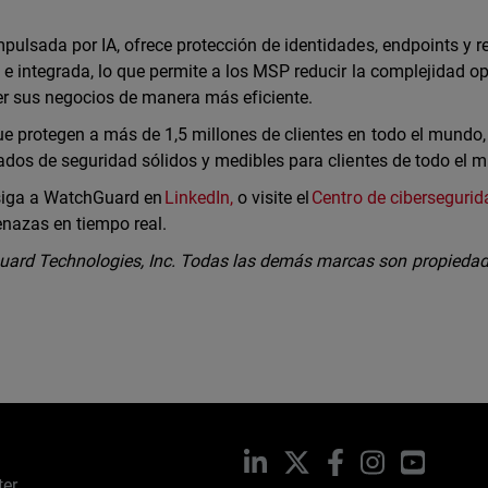
ulsada por IA, ofrece protección de identidades, endpoints y r
e integrada, lo que permite a los MSP reducir la complejidad op
cer sus negocios de manera más eficiente.
 protegen a más de 1,5 millones de clientes en todo el mundo,
tados de seguridad sólidos y medibles para clientes de todo el 
 siga a WatchGuard en
LinkedIn,
o visite el
Centro de cibersegurid
enazas en tiempo real.
ard Technologies, Inc. Todas las demás marcas son propiedad
LinkedIn
X
Facebook
Instagram
YouTub
ter