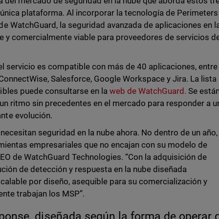
rta del mercado de seguridad en la nube que aborda estos tr
única plataforma. Al incorporar la tecnología de Perimeters
e WatchGuard, la seguridad avanzada de aplicaciones en l
le y comercialmente viable para proveedores de servicios d
el servicio es compatible con más de 40 aplicaciones, entre 
onnectWise, Salesforce, Google Workspace y Jira. La lista
bles puede consultarse en la
web de WatchGuard.
Se está
 un ritmo sin precedentes en el mercado para responder a u
te evolución.
ecesitan seguridad en la nube ahora. No dentro de un año, 
mientas empresariales que no encajan con su modelo de
 CEO de WatchGuard Technologies. “Con la adquisición de
ución de detección y respuesta en la nube diseñada
alable por diseño, asequible para su comercialización y
ente trabajan los MSP”.
ponse, diseñada según la forma de operar 