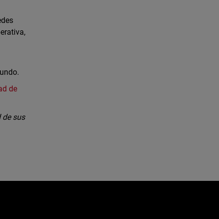
edes
erativa,
mundo.
ad de
 de sus
e