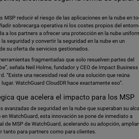
 MSP reducir el riesgo de las aplicaciones en la nube en t
añadir sobrecarga operativa ni los costes propios del entor
a a los partners a ofrecer una protección en la nube unifor
 la seguridad y convertir la seguridad en la nube en un
e su oferta de servicios gestionados.
 herramientas fragmentadas que solo resuelven partes del
ube”, señala Neil Holme, fundador y CEO de Impact Business
. “Existe una necesidad real de una solución que reúna
co lugar. WatchGuard CloudDR hace exactamente eso”.
gica que acelera el impacto para los MSP
s avanzadas de seguridad en la nube que superaban su alc
rse en WatchGuard, esta innovación se pone de inmediato a
bal de MSP de WatchGuard, acelerando su adopción, amplia
or tanto para partners como para clientes.