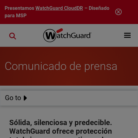
Pasar al contenido principal
Presentamos
WatchGuard CloudDR
– Diseñado
para MSP
Open mobi
Close search
Comunicado de prensa
Go to
Sólida, silenciosa y predecible.
WatchGuard ofrece protección