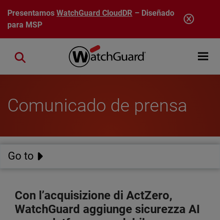
Pasar al contenido principal
Presentamos
WatchGuard CloudDR
– Diseñado
para MSP
Open mobi
Close search
Comunicado de prensa
Go to
Con l’acquisizione di ActZero,
WatchGuard aggiunge sicurezza AI