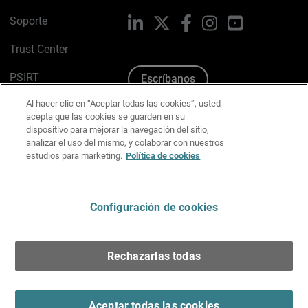
Soporte
LinkedIn
X
Facebook
Instagram
YouTube
Trust Center
PSIRT
Escríbanos
Al hacer clic en “Aceptar todas las cookies”, usted
Política de cookies
acepta que las cookies se guarden en su
dispositivo para mejorar la navegación del sitio,
Política de privacidad
analizar el uso del mismo, y colaborar con nuestros
estudios para marketing.
Política de cookies
Kit de medios y marca
Preferencias de correo
Configuración de cookies
Español
Rechazarlas todas
Copyright © 1996-2026 WatchGuard Technologies, Inc.
Todos los derechos reservados.
Terms of Use >
Aceptar todas las cookies