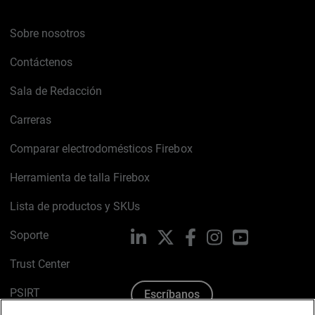
Sobre nosotros
Contáctenos
Sala de Redacción
Carreras
Comparar electrodomésticos Firebox
Herramienta de talla Firebox
Lista de productos y SKUs
Soporte
LinkedIn
X
Facebook
Instagram
YouTube
Trust Center
PSIRT
Escríbanos