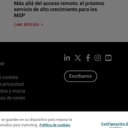
Más allá del acceso remoto: el próximo
servicio de alto crecimiento para los
MSP
Leer Artículo
LinkedIn
X
Facebook
Instagram
YouTub
ter
Escríbanos
de cookies
de privacidad
dios y marca
ias de correo
 se guarden en su dispositivo para mejorar la
026 WatchGuard Technologies, Inc. Todos los derechos reserv
Configuración d
estudios para marketing.
Política de cookies