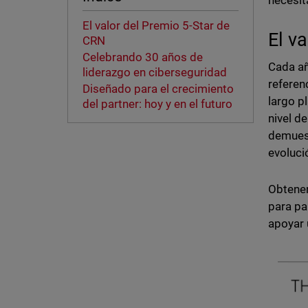
necesita
El valor del Premio 5-Star de
El v
CRN
Celebrando 30 años de
Cada añ
liderazgo en ciberseguridad
referen
Diseñado para el crecimiento
largo p
del partner: hoy y en el futuro
nivel d
demuest
evoluci
Obtener
para pa
apoyar 