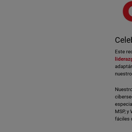
Cele
Este re
lideraz
adaptán
nuestro
Nuestro
ciberse
especia
MSP, y 
fáciles