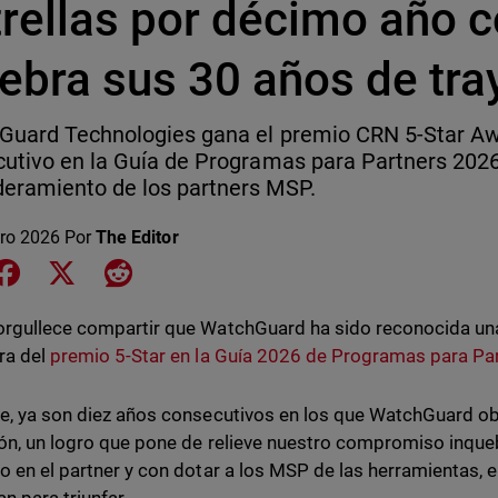
trellas por décimo año c
ebra sus 30 años de tra
Guard Technologies gana el premio CRN 5-Star Aw
utivo en la Guía de Programas para Partners 2026
eramiento de los partners MSP.
ero 2026
Por
The Editor
e on LinkedIn
Share on Facebook
Share on X
Share on Reddit
rgullece compartir que WatchGuard ha sido reconocida u
ra del
premio 5-Star en la Guía 2026 de Programas para Pa
e, ya son diez años consecutivos en los que WatchGuard ob
ión, un logro que pone de relieve nuestro compromiso inqu
o en el partner y con dotar a los MSP de las herramientas, e