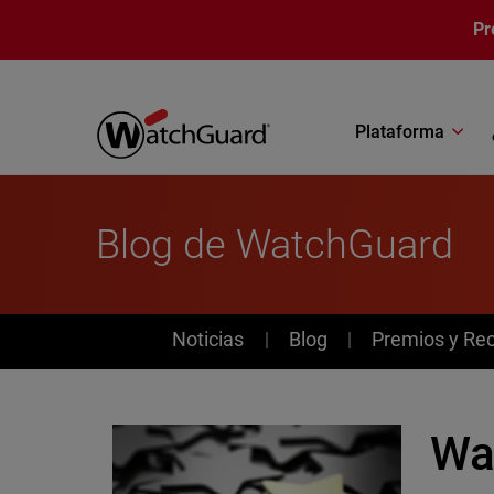
Pasar al contenido principal
Pr
Plataforma
Blog de WatchGuard
News
Noticias
Blog
Premios y Re
Wa