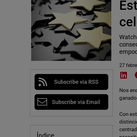
Es
cel
Watch
consec
empod
27 febr
Shar
Subscribe via RSS
Nos eno
ganado
Subscribe via Email
Con est
distinc
centrad
Índice