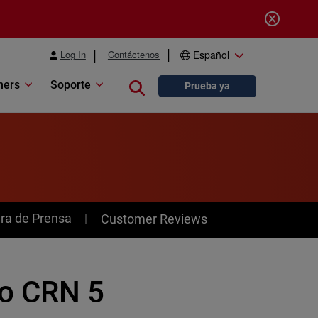
Log In
Contáctenos
Español
ners
Soporte
Close search
Prueba ya
ra de Prensa
Customer Reviews
o CRN 5