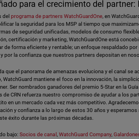
ñado para el crecimiento del partner: 
s del
programa de partners WatchGuardOne
, en WatchGuar
lificar la seguridad para los MSP al tiempo que maximizam
rmas de seguridad unificadas, modelos de consumo flexibles
ón, certificación y marketing, WatchGuardOne está concebi
ar de forma eficiente y rentable; un enfoque respaldado po
y por la confianza que nuestros partners depositan en noso
a que el panorama de amenazas evoluciona y el canal se 
, WatchGuard mantiene el foco en la innovación, la simplici
tner. Ser nombrados ganadores del premio 5-Star en la Gu
s de CRN refuerza nuestro compromiso de ayudar a los partn
xito en un mercado cada vez más competitivo. Agradecemos
ación y confianza a lo largo de estos 30 años y esperamos
ste éxito durante las próximas décadas.
do bajo:
Socios de canal
,
WatchGuard Company
,
Galardone