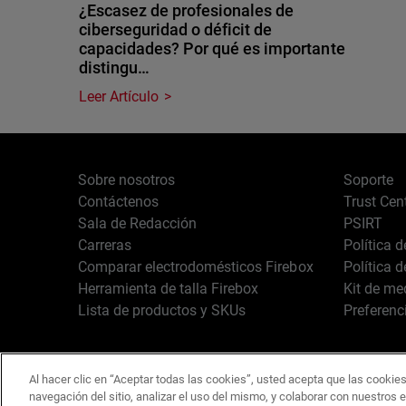
¿Escasez de profesionales de
ciberseguridad o déficit de
capacidades? Por qué es importante
distingu…
Leer Artículo
Sobre nosotros
Soporte
Contáctenos
Trust Cen
Sala de Redacción
PSIRT
Carreras
Política 
Comparar electrodomésticos Firebox
Política 
Herramienta de talla Firebox
Kit de me
Lista de productos y SKUs
Preferenc
Al hacer clic en “Aceptar todas las cookies”, usted acepta que las cookies
Español
Copyright © 1996-2
navegación del sitio, analizar el uso del mismo, y colaborar con nuestros 