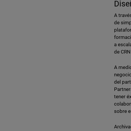
Dise
A travé
de simp
platafo
formaci
a escal
de CRN 
A medid
negocio
del par
Partner
tener é
colabor
sobre e
Archiva