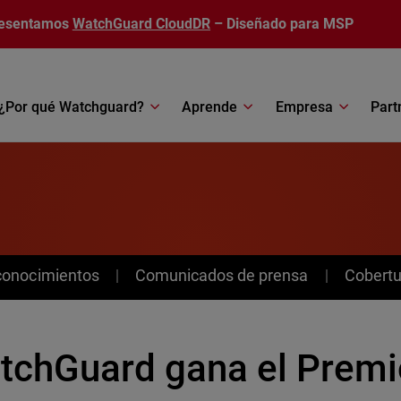
esentamos
WatchGuard CloudDR
– Diseñado para MSP
¿Por qué Watchguard?
Aprende
Empresa
Part
conocimientos
Comunicados de prensa
Cobertu
tchGuard gana el Premi