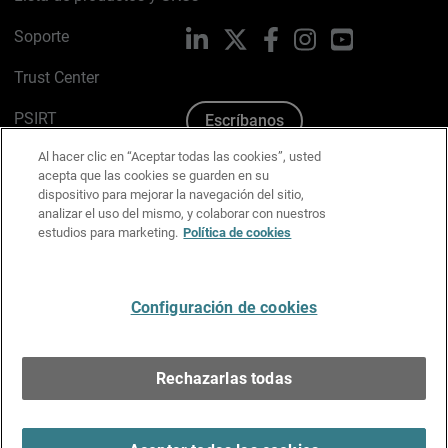
Soporte
LinkedIn
X
Facebook
Instagram
YouTube
Trust Center
PSIRT
Escríbanos
Al hacer clic en “Aceptar todas las cookies”, usted
Política de cookies
acepta que las cookies se guarden en su
dispositivo para mejorar la navegación del sitio,
Política de privacidad
analizar el uso del mismo, y colaborar con nuestros
estudios para marketing.
Política de cookies
Kit de medios y marca
Preferencias de correo
Configuración de cookies
Español
Rechazarlas todas
Copyright © 1996-2026 WatchGuard Technologies, Inc.
Todos los derechos reservados.
Terms of Use >