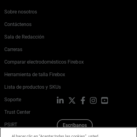
Sobre nosotros
Contáctenos
Sala de Redacción
Carreras
Comparar electrodomésticos Firebox
Herramienta de talla Firebox
Lista de productos y SKUs
Soporte
LinkedIn
X
Facebook
Instagram
YouTube
Trust Center
PSIRT
Escríbanos
Al hacer clic en “Aceptar todas las cookies”, usted