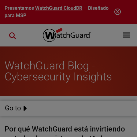
Pasar al contenido principal
Presentamos
WatchGuard CloudDR
– Diseñado
para MSP
Open mobi
Close search
WatchGuard Blog -
Cybersecurity Insights
Go to
Por qué WatchGuard está invirtiendo