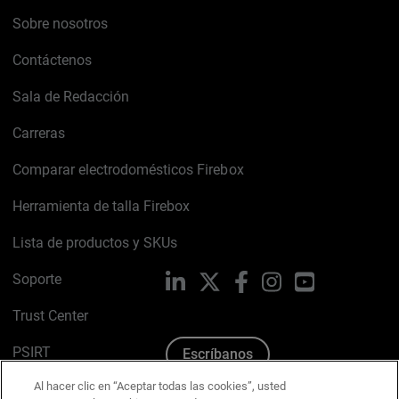
Sobre nosotros
Contáctenos
Sala de Redacción
Carreras
Comparar electrodomésticos Firebox
Herramienta de talla Firebox
Lista de productos y SKUs
Soporte
LinkedIn
X
Facebook
Instagram
YouTube
Trust Center
PSIRT
Escríbanos
Al hacer clic en “Aceptar todas las cookies”, usted
Política de cookies