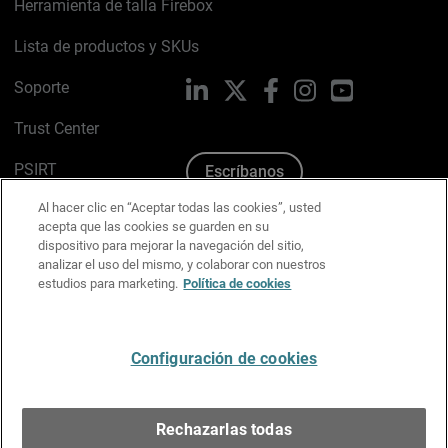
Herramienta de talla Firebox
Lista de productos y SKUs
Soporte
LinkedIn
X
Facebook
Instagram
YouTube
Trust Center
PSIRT
Escríbanos
Al hacer clic en “Aceptar todas las cookies”, usted
Política de cookies
acepta que las cookies se guarden en su
dispositivo para mejorar la navegación del sitio,
Política de privacidad
analizar el uso del mismo, y colaborar con nuestros
estudios para marketing.
Política de cookies
Kit de medios y marca
Preferencias de correo
Configuración de cookies
Español
Rechazarlas todas