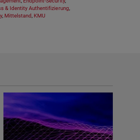
nagement
,
Endpoint-Security
,
s & Identity Authentifizierung
,
y
,
Mittelstand
,
KMU