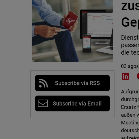
zus
Ge
Dienst
passen
die te
03 agos
Shar
Subscribe via RSS
Aufgrun
durchge
Subscribe via Email
Ersatz 
außen v
Meeting
deutsc
aufzeig