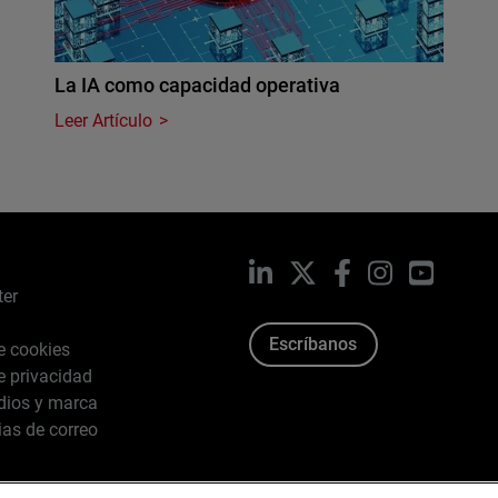
La IA como capacidad operativa
Leer Artículo
LinkedIn
X
Facebook
Instagram
YouTub
ter
Escríbanos
de cookies
de privacidad
dios y marca
ias de correo