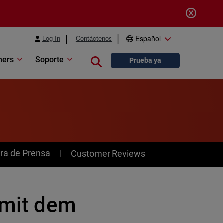
Log In
Contáctenos
Español
ners
Soporte
Close search
Prueba ya
ra de Prensa
Customer Reviews
 mit dem