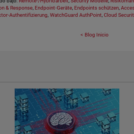
do bajo:
Remote-/Hybridarbeit
,
Security Modelle
,
Risikoma
ion & Response
,
Endpoint-Geräte
,
Endpoints schützen
,
Acces
ktor-Authentifizierung
,
WatchGuard AuthPoint
,
Cloud Securit
Blog Inicio