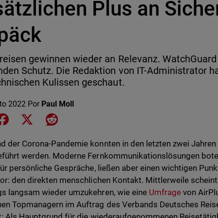
ätzlichen Plus an Siche
päck
reisen gewinnen wieder an Relevanz. WatchGuard 
den Schutz. Die Redaktion von IT-Administrator h
chnischen Kulissen geschaut.
to 2022
Por
Paul Moll
e on LinkedIn
Share on Facebook
Share on X
Share on Reddit
d der Corona-Pandemie konnten in den letzten zwei Jahren v
führt werden. Moderne Fernkommunikationslösungen boten
für persönliche Gespräche, ließen aber einen wichtigen Pun
or: den direkten menschlichen Kontakt. Mittlerweile scheint
s langsam wieder umzukehren, wie eine
Umfrage
von AirPlu
hen Topmanagern im Auftrag des Verbands Deutsches Reis
t: Als Hauptgrund für die wiederaufgenommenen Reisetätig