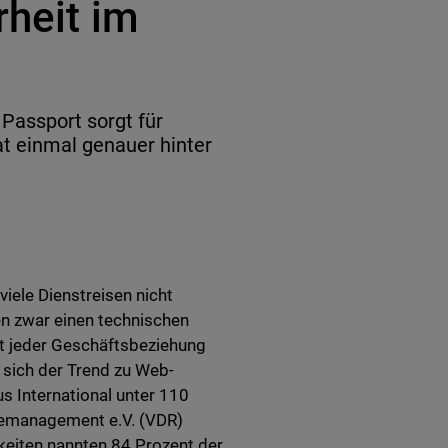
rheit im
Passport sorgt für
at einmal genauer hinter
iele Dienstreisen nicht
 zwar einen technischen
kt jeder Geschäftsbeziehung
 sich der Trend zu Web-
s International unter 110
emanagement e.V. (VDR)
keiten nannten 84 Prozent der