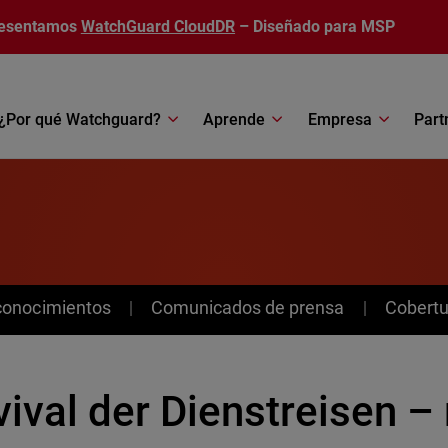
esentamos
WatchGuard CloudDR
– Diseñado para MSP
¿Por qué Watchguard?
Aprende
Empresa
Part
conocimientos
Comunicados de prensa
Cobertu
vival der Dienstreisen –