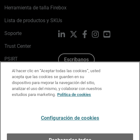
Herramienta de talla Firebox
Lista de productos y SKUs
Soporte
LinkedIn
X
Facebook
Instagram
YouTube
Trust Center
PSIRT
Escríbanos
Al hacer clic en “Aceptar todas las cookies”, usted
Política de cookies
acepta que las cookies se guarden en su
dispositivo para mejorar la navegación del sitio,
Política de privacidad
analizar el uso del mismo, y colaborar con nuestros
estudios para marketing.
Política de cookies
Kit de medios y marca
Preferencias de correo
Configuración de cookies
Español