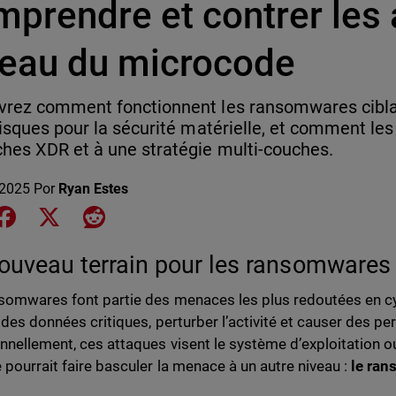
mprendre et contrer les
veau du microcode
rez comment fonctionnent les ransomwares cibla
risques pour la sécurité matérielle, et comment les
hes XDR et à une stratégie multi-couches.
 2025
Por
Ryan Estes
e on LinkedIn
Share on Facebook
Share on X
Share on Reddit
ouveau terrain pour les ransomwares
somwares font partie des menaces les plus redoutées en cy
r des données critiques, perturber l’activité et causer des pe
onnellement, ces attaques visent le système d’exploitation ou
e pourrait faire basculer la menace à un autre niveau :
le ran