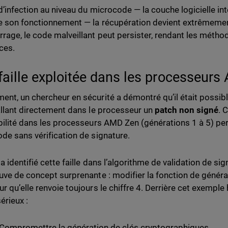
d’infection au niveau du microcode — la couche logicielle in
e son fonctionnement — la récupération devient extrêmemen
rage, le code malveillant peut persister, rendant les métho
aces.
faille exploitée dans les processeur
nt, un chercheur en sécurité a démontré qu’il était possibl
allant directement dans le processeur un
patch non signé
. 
bilité dans les processeurs AMD Zen (générations 1 à 5) pe
de sans vérification de signature.
 identifié cette faille dans l’algorithme de validation de sig
uve de concept surprenante : modifier la fonction de génér
r qu’elle renvoie toujours le chiffre 4. Derrière cet exempl
érieux :
Compromettre la génération de clés cryptographiques