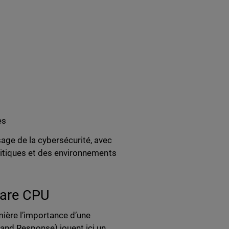
es
age de la cybersécurité, avec
ritiques et des environnements
ware CPU
mière l’importance d’une
and Response) jouent ici un