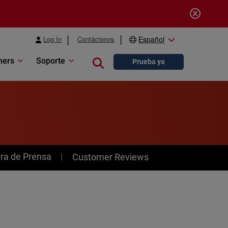
Log In
Contáctenos
Español
ners
Soporte
Close search
Prueba ya
ra de Prensa
Customer Reviews