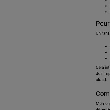
Pour
Un rans
Cela in
des imp
cloud.
Comm
Même si
détecti