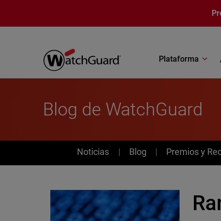
Pasar al contenido principal
Pr
Plataforma
Blog de WatchGuard
News
Noticias
Blog
Premios y Re
Ra