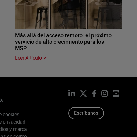
Más allá del acceso remoto: el próximo
servicio de alto crecimiento para los
MSP
Leer Artículo
LinkedIn
X
Facebook
Instagram
YouTub
ter
Escríbanos
de cookies
de privacidad
dios y marca
ias de correo