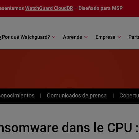
esentamos
WatchGuard CloudDR
– Diseñado para MSP
¿Por qué Watchguard?
Aprende
Empresa
Part
conocimientos
Comunicados de prensa
Cobertu
nsomware dans le CPU :