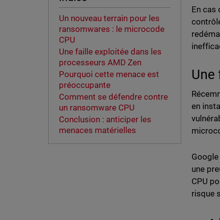
En cas 
Un nouveau terrain pour les
contrôl
ransomwares : le microcode
redémar
CPU
ineffic
Une faille exploitée dans les
processeurs AMD Zen
Une 
Pourquoi cette menace est
préoccupante
Récemme
Comment se défendre contre
en inst
un ransomware CPU
vulnéra
Conclusion : anticiper les
menaces matérielles
microco
Google a
une pre
CPU pou
risque s