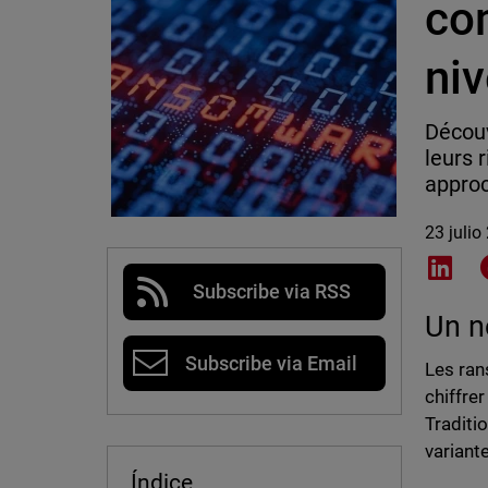
co
ni
Découv
leurs 
approc
23 julio
Shar
Subscribe via RSS
Un n
Subscribe via Email
Les ran
chiffre
Traditi
variant
Índice