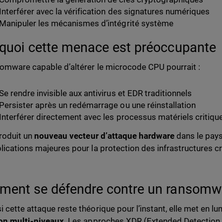
Interférer avec la vérification des signatures numériques
Manipuler les mécanismes d’intégrité système
quoi cette menace est préoccupante
omware capable d’altérer le microcode CPU pourrait :
Se rendre invisible aux antivirus et EDR traditionnels
Persister après un redémarrage ou une réinstallation
Interférer directement avec les processus matériels critiqu
troduit un
nouveau vecteur d’attaque hardware
dans le pays
lications majeures pour la protection des infrastructures c
ent se défendre contre un ransom
 cette attaque reste théorique pour l’instant, elle met en lu
on multi-niveaux
. Les approches XDR (Extended Detection 