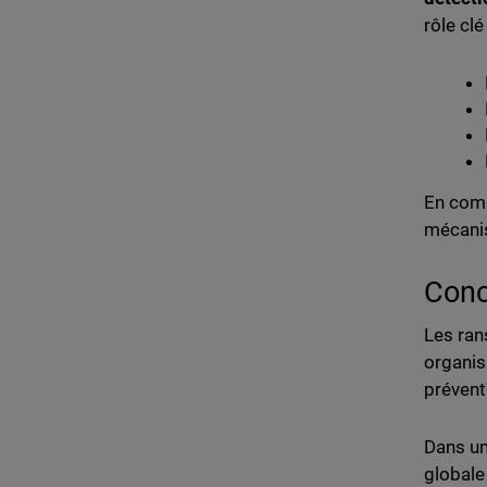
rôle clé
En comb
mécanis
Conc
Les ran
organis
prévent
Dans un
globale