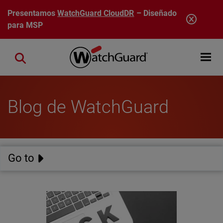
Pasar al contenido principal
Presentamos
WatchGuard CloudDR
– Diseñado
para MSP
Open mobi
Close search
Blog de WatchGuard
Go to