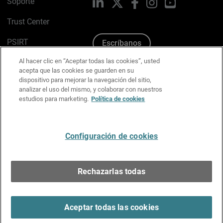
Soporte
LinkedIn
X
Facebook
Instagram
YouTube
Trust Center
PSIRT
Escríbanos
Al hacer clic en “Aceptar todas las cookies”, usted
Política de cookies
acepta que las cookies se guarden en su
dispositivo para mejorar la navegación del sitio,
Política de privacidad
analizar el uso del mismo, y colaborar con nuestros
estudios para marketing.
Política de cookies
Kit de medios y marca
Preferencias de correo
Configuración de cookies
Español
Rechazarlas todas
Copyright © 1996-2026 WatchGuard Technologies, Inc.
Todos los derechos reservados.
Terms of Use >
Aceptar todas las cookies