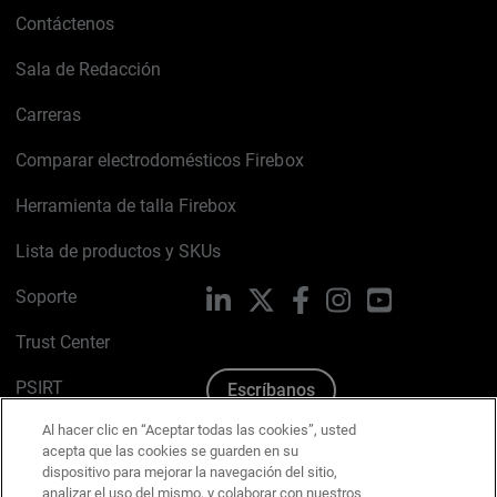
Contáctenos
Sala de Redacción
Carreras
Comparar electrodomésticos Firebox
Herramienta de talla Firebox
Lista de productos y SKUs
Soporte
LinkedIn
X
Facebook
Instagram
YouTube
Trust Center
PSIRT
Escríbanos
Al hacer clic en “Aceptar todas las cookies”, usted
Política de cookies
acepta que las cookies se guarden en su
dispositivo para mejorar la navegación del sitio,
Política de privacidad
analizar el uso del mismo, y colaborar con nuestros