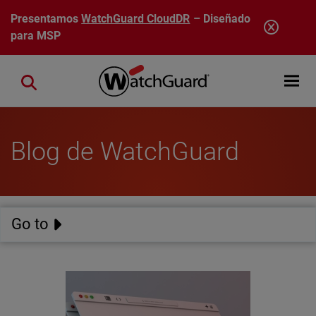
Pasar al contenido principal
Presentamos
WatchGuard CloudDR
– Diseñado
para MSP
Open mobi
Close search
Blog de WatchGuard
Go to