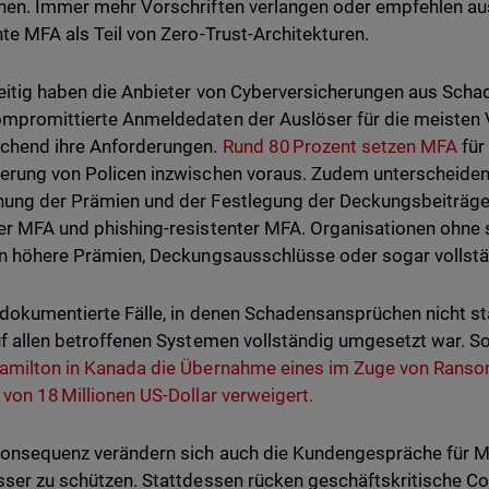
hen. Immer mehr Vorschriften verlangen oder empfehlen aus
nte MFA als Teil von Zero-Trust-Architekturen.
eitig haben die Anbieter von Cyberversicherungen aus Schade
mpromittierte Anmeldedaten der Auslöser für die meisten V
chend ihre Anforderungen.
Rund 80 Prozent setzen MFA
für
erung von Policen inzwischen voraus. Zudem unterscheiden 
nung der Prämien und der Festlegung der Deckungsbeiträ
er MFA und phishing-resistenter MFA. Organisationen ohne s
en höhere Prämien, Deckungsausschlüsse oder sogar vollst
 dokumentierte Fälle, in denen Schadensansprüchen nicht s
uf allen betroffenen Systemen vollständig umgesetzt war. 
Hamilton in Kanada die Übernahme eines im Zuge von Ran
 von 18 Millionen US-Dollar verweigert.
Konsequenz verändern sich auch die Kundengespräche für M
sser zu schützen. Stattdessen rücken geschäftskritische C