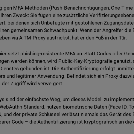
ngigen MFA-Methoden (Push-Benachrichtigungen, One-Time
n ihren Zweck: Sie fügen eine zusätzliche Verifizierungsebene
ert, bei denen sich Unbefugte mit gestohlenen Zugangsdate
inen gemeinsamen Schwachpunkt: Wenn der Angreifer die B
eben via AiTM-Proxy austrickst, hat er den Fuß in der Tür.
ier setzt phishing-resistente MFA an. Statt Codes oder Gen
gen werden können, wird Public-Key-Kryptografie genutzt, 
Dienstes gebunden ist. Die Authentifizierung erfolgt unmitt
rs und legitimer Anwendung. Befindet sich ein Proxy dazwisc
d der Zugriff wird verweigert.
s sind der einfachste Weg, um dieses Modell zu implementi
ebAuthn-Standard, nutzen biometrische Daten (Face ID, To
N, und der private Schlüssel verlässt niemals das Gerät des
arer Code – die Authentifizierung ist kryptografisch an di