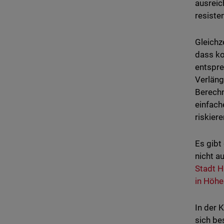
ausreic
resiste
Gleichz
dass ko
entspre
Verläng
Berech
einfach
riskier
Es gibt
nicht a
Stadt 
in Höhe
In der 
sich be