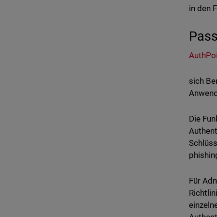
in den 
Pass
AuthPoi
sich Be
Anwendu
Die Fun
Authent
Schlüss
phishin
Für Adm
Richtli
einzeln