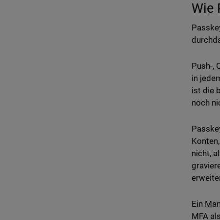
Wie 
Passkey
durchda
Push-, 
in jede
ist die
noch ni
Passkey
Konten,
nicht, 
gravier
erweite
Ein Man
MFA als