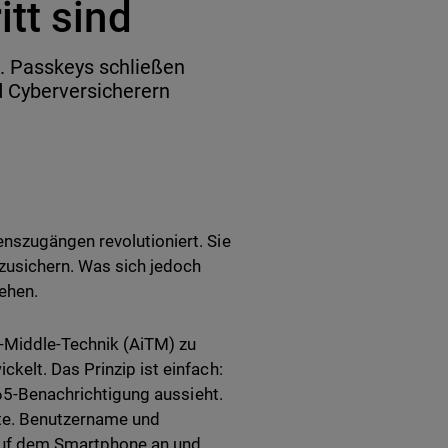
tt sind
 Passkeys schließen
 Cyberversicherern
nszugängen revolutioniert. Sie
zusichern. Was sich jedoch
gehen.
e-Middle-Technik (AiTM) zu
kelt. Das Prinzip ist einfach:
365-Benachrichtigung aussieht.
ite. Benutzername und
uf dem Smartphone an und