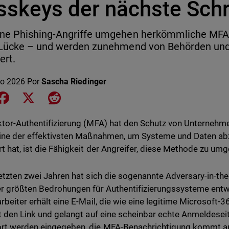
skeys der nächste Schri
ne Phishing-Angriffe umgehen herkömmliche MFA.
 Lücke – und werden zunehmend von Behörden und
ert.
o 2026
Por
Sascha Riedinger
e on LinkedIn
Share on Facebook
Share on X
Share on Reddit
ktor-Authentifizierung (MFA) hat den Schutz von Unternehme
eine der effektivsten Maßnahmen, um Systeme und Daten ab
t hat, ist die Fähigkeit der Angreifer, diese Methode zu um
letzten zwei Jahren hat sich die sogenannte Adversary-in-th
er größten Bedrohungen für Authentifizierungssysteme entwic
arbeiter erhält eine E-Mail, die wie eine legitime Microsoft-
kt den Link und gelangt auf eine scheinbar echte Anmeldese
rt werden eingegeben, die MFA-Benachrichtigung kommt a