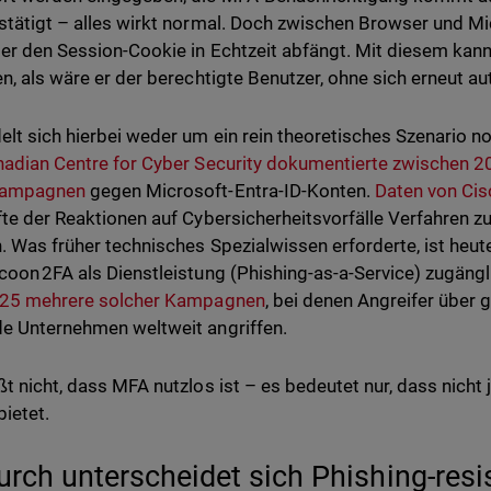
stätigt – alles wirkt normal. Doch zwischen Browser und Mic
der den Session-Cookie in Echtzeit abfängt. Mit diesem kann
en, als wäre er der berechtigte Benutzer, ohne sich erneut au
elt sich hierbei weder um ein rein theoretisches Szenario no
adian Centre for Cyber Security dokumentierte zwischen 
Kampagnen
gegen Microsoft-Entra-ID-Konten.
Daten von Cis
fte der Reaktionen auf Cybersicherheitsvorfälle Verfahren 
n. Was früher technisches Spezialwissen erforderte, ist heut
coon 2FA als Dienstleistung (Phishing-as-a-Service) zugängl
2025 mehrere solcher Kampagnen
, bei denen Angreifer über
e Unternehmen weltweit angriffen.
ßt nicht, dass MFA nutzlos ist – es bedeutet nur, dass nich
bietet.
rch unterscheidet sich Phishing-res