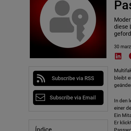
Pas
Moder
diese
geford
30 marz
Shar
Multifa
bleibt 
Subscribe via RSS
geänder
Subscribe via Email
In den 
einer d
Ein Mit
Er klic
Índice
Passwo