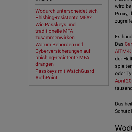
wird be
Wodurch unterscheidet sich
Proxy, 
Phishing-resistente MFA?
zugreif
Wie Passkeys und
traditionelle MFA
Es hand
zusammenwirken
Das
Can
Warum Behörden und
Cyberversicherungen auf
AiTM-
phishing-resistente MFA
der Häl
drängen
spielte
Passkeys mit WatchGuard
oder Ty
AuthPoint
April 
tausend
Das hei
Schutz 
Wodu