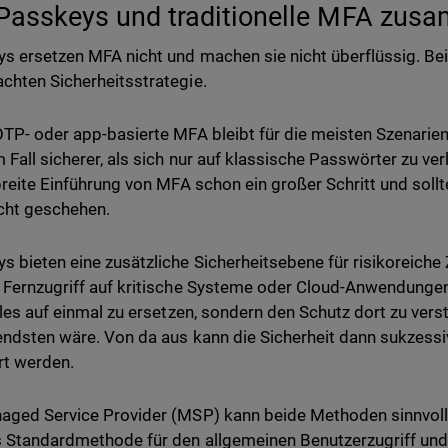
Passkeys und traditionelle MFA zus
s ersetzen MFA nicht und machen sie nicht überflüssig. Beid
chten Sicherheitsstrategie.
OTP- oder app-basierte MFA bleibt für die meisten Szenarie
m Fall sicherer, als sich nur auf klassische Passwörter zu ve
 breite Einführung von MFA schon ein großer Schritt und sollte
cht geschehen.
s bieten eine zusätzliche Sicherheitsebene für risikoreiche
 Fernzugriff auf kritische Systeme oder Cloud-Anwendungen 
alles auf einmal zu ersetzen, sondern den Schutz dort zu vers
endsten wäre. Von da aus kann die Sicherheit dann sukzess
rt werden.
aged Service Provider (MSP) kann beide Methoden sinnvoll
 Standardmethode für den allgemeinen Benutzerzugriff un