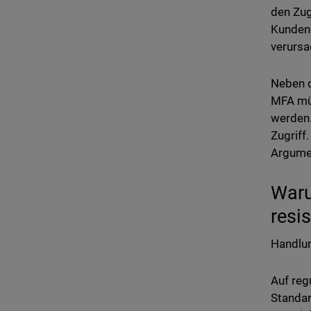
den Zug
Kundend
verursa
Neben d
MFA müs
werden.
Zugriff
Argume
Waru
resi
Handlun
Auf reg
Standar