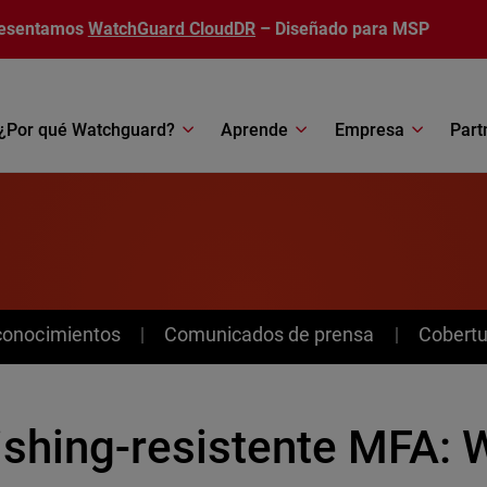
esentamos
WatchGuard CloudDR
– Diseñado para MSP
¿Por qué Watchguard?
Aprende
Empresa
Part
conocimientos
Comunicados de prensa
Cobertu
ishing-resistente MFA: