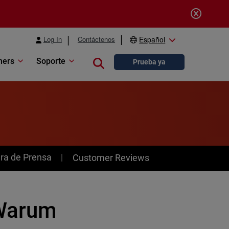
Log In
Contáctenos
Español
ners
Soporte
Close search
Prueba ya
ra de Prensa
Customer Reviews
 Warum