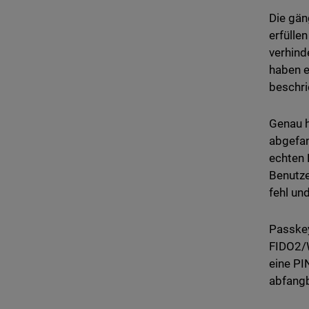
Die gä
erfülle
verhind
haben e
beschri
Genau h
abgefan
echten 
Benutze
fehl un
Passkey
FIDO2/W
eine PI
abfangb