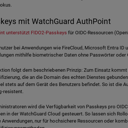
Fokus.
keys mit WatchGuard AuthPoint
nt unterstützt FIDO2-Passkeys
für OIDC-Ressourcen (Open
nutzer bei Anwendungen wie FireCloud, Microsoft Entra ID u
ngen mithilfe biometrischer Daten ohne Passwörter oder C
ktion folgt dem beschriebenen Prinzip: Zum Einsatz kommt
ifizierung, die an die Domain des echten Dienstes gebunden 
el stets auf dem Gerät des Benutzers befindet. So ist die A
g-resistent.
inistratoren wird die Verfügbarkeit von Passkeys pro OIDC
nien in der WatchGuard Cloud gesteuert. So lassen sich Roll
e Anwendungen, nur für hochsichere Ressourcen oder kombi