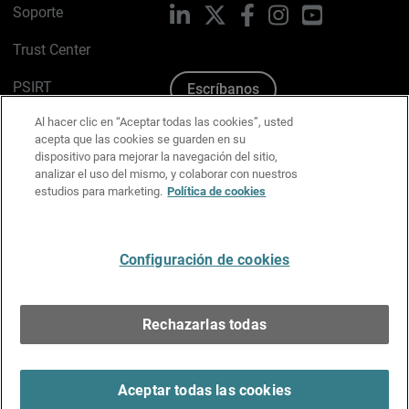
Soporte
LinkedIn
X
Facebook
Instagram
YouTube
Trust Center
PSIRT
Escríbanos
Al hacer clic en “Aceptar todas las cookies”, usted
Política de cookies
acepta que las cookies se guarden en su
dispositivo para mejorar la navegación del sitio,
Política de privacidad
analizar el uso del mismo, y colaborar con nuestros
estudios para marketing.
Política de cookies
Kit de medios y marca
Preferencias de correo
Configuración de cookies
Español
Rechazarlas todas
Copyright © 1996-2026 WatchGuard Technologies, Inc.
Todos los derechos reservados.
Terms of Use >
Aceptar todas las cookies