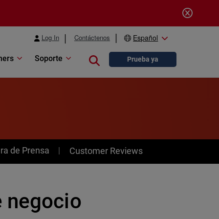
Log In
Contáctenos
Español
ners
Soporte
Close search
Prueba ya
ra de Prensa
Customer Reviews
e negocio