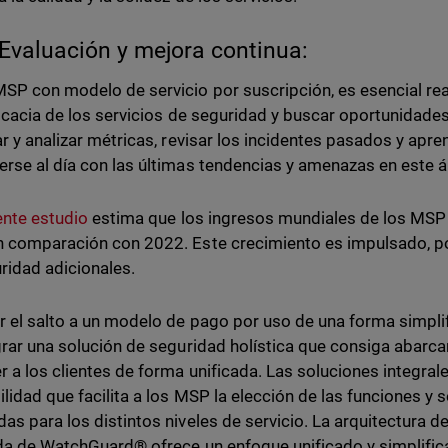
Evaluación y mejora continua:
P con modelo de servicio por suscripción, es esencial rea
ficacia de los servicios de seguridad y buscar oportunidade
ar y analizar métricas, revisar los incidentes pasados y apre
rse al día con las últimas tendencias y amenazas en este 
ente estudio
estima que los ingresos mundiales de los MS
 comparación con 2022. Este crecimiento es impulsado, por
ridad adicionales.
r el salto a un modelo de pago por uso de una forma simplif
grar una solución de seguridad holística que consiga abarca
r a los clientes de forma unificada. Las soluciones integrales
ilidad que facilita a los MSP la elección de las funciones y
as para los distintos niveles de servicio. La arquitectura 
da de WatchGuard® ofrece un enfoque unificado y simplific