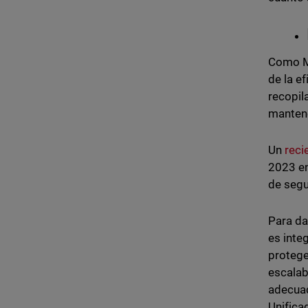
Como MS
de la e
recopil
mantene
Un
reci
2023 en
de segu
Para da
es inte
protege
escalab
adecuad
Unifica