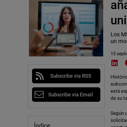
añ
un
Los MS
un mod
15 sept
Shar
Subscribe via RSS
Históri
subcont
está ex
Subscribe via Email
de su t
Según 
solicit
Índice