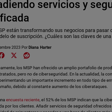
adiendo servicios y seg
ificada
P están transformando sus negocios para pasar 
elo de suscripción. ¿Cuáles son las claves de una 
iembre 2023
Por
Diana Harter
e on LinkedIn
Share on Facebook
Share on X
Share on Reddit
camente, los MSP han ofrecido un amplio portafolio de prod
ratados, pero no de ciberseguridad. En la actualidad, la co
perimentando un importante incremento en todo tipo de e
amaño, debido al constante aumento de los ciberataques.
una
encuesta reciente
, el 52% de los MSP indican que la cib
ada por los clientes. Añadir servicios de seguridad ofrecidos