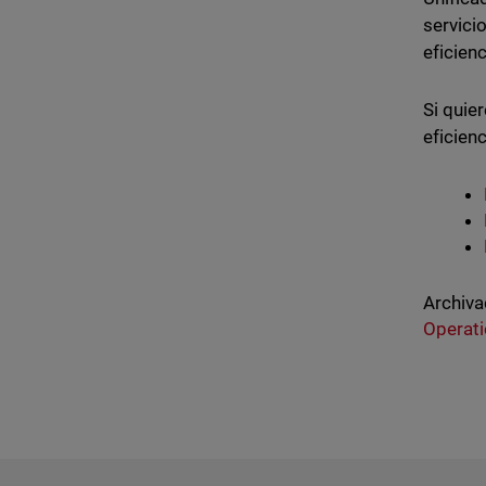
servici
eficien
Si quie
eficienc
Archiva
Operati