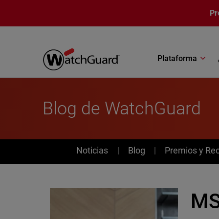
Pasar al contenido principal
Pr
Plataforma
Blog de WatchGuard
News
Noticias
Blog
Premios y Re
MS