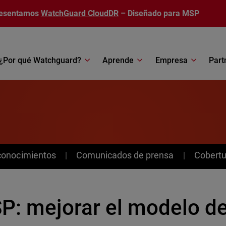
esentamos
WatchGuard CloudDR
– Diseñado para MSP
¿Por qué Watchguard?
Aprende
Empresa
Part
conocimientos
Comunicados de prensa
Cobertu
P: mejorar el modelo d