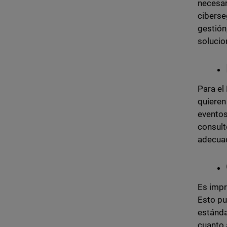
necesar
ciberse
gestión
solucio
Para el
quieren
eventos
consult
adecua
Es impr
Esto pu
estánda
cuanto a