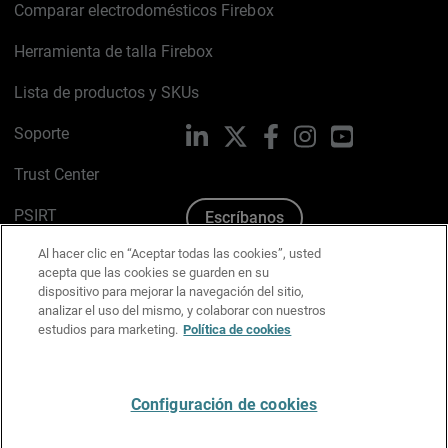
Comparar electrodomésticos Firebox
Herramienta de talla Firebox
Lista de productos y SKUs
Soporte
LinkedIn
X
Facebook
Instagram
YouTube
Trust Center
PSIRT
Escríbanos
Al hacer clic en “Aceptar todas las cookies”, usted
Política de cookies
acepta que las cookies se guarden en su
dispositivo para mejorar la navegación del sitio,
Política de privacidad
analizar el uso del mismo, y colaborar con nuestros
estudios para marketing.
Política de cookies
Kit de medios y marca
Preferencias de correo
Configuración de cookies