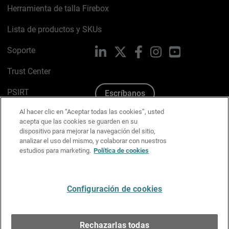
Herramienta de talla Firebox
Lista de productos y SKUs
Soporte
LinkedIn
X
Facebook
Instagram
YouTube
Trust Center
PSIRT
Escríbanos
Al hacer clic en “Aceptar todas las cookies”, usted
Política de cookies
acepta que las cookies se guarden en su
dispositivo para mejorar la navegación del sitio,
Política de privacidad
analizar el uso del mismo, y colaborar con nuestros
estudios para marketing.
Política de cookies
Kit de medios y marca
Preferencias de correo
Configuración de cookies
Español
Rechazarlas todas