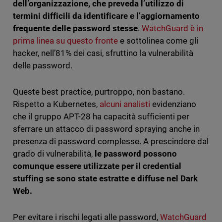
dell’organizzazione, che preveda l’utilizzo di
termini difficili da identificare e l’aggiornamento
frequente delle password stesse
.
WatchGuard è in
prima linea su questo fronte
e sottolinea come gli
hacker, nell’81% dei casi, sfruttino la vulnerabilità
delle password.
Queste best practice, purtroppo, non bastano.
Rispetto a Kubernetes,
alcuni analisti
evidenziano
che il gruppo APT-28 ha capacità sufficienti per
sferrare un attacco di password spraying anche in
presenza di password complesse. A prescindere dal
grado di vulnerabilità,
le password possono
comunque essere utilizzate per il credential
stuffing se sono state estratte e diffuse nel Dark
Web.
Per evitare i rischi legati alle password,
WatchGuard