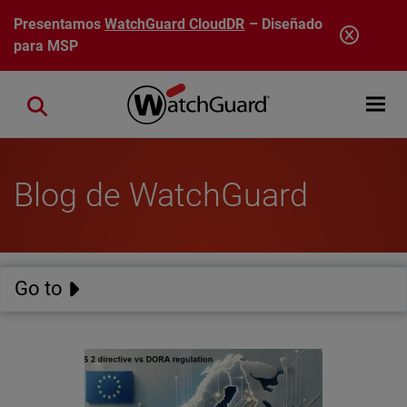
Pasar al contenido principal
Presentamos
WatchGuard CloudDR
– Diseñado
para MSP
Open mobi
Close search
Blog de WatchGuard
Go to