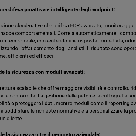
una difesa proattiva e intelligente degli endpoint:
uzione cloud-native che unifica EDR avanzato, monitoraggio 
inacce comportamentali. Correla automaticamente i compor
li in tempo reale, consentendo una risposta immediata, rid
izzando l'affaticamento degli analisti. Il risultato sono oper
, efficienti ed efficaci.
de la sicurezza con moduli avanzati:
tettura scalabile che offre maggiore visibilità e controllo, ri
a la conformità. La gestione delle patch e la crittografia s
ilità e proteggere i dati, mentre moduli come il reporting ava
 a soddisfare le richieste normative e a personalizzare la pr
un cliente.
de la sicurezza oltre il perimetro aziendale: