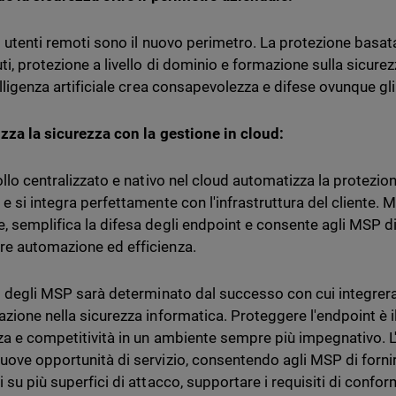
li utenti remoti sono il nuovo perimetro. La protezione basata
ti, protezione a livello di dominio e formazione sulla sicure
elligenza artificiale crea consapevolezza e difese ovunque gli
izza la sicurezza con la gestione in cloud:
ollo centralizzato e nativo nel cloud automatizza la protezione
e si integra perfettamente con l'infrastruttura del cliente. M
, semplifica la difesa degli endpoint e consente agli MSP di
e automazione ed efficienza.
ro degli MSP sarà determinato dal successo con cui integrerann
azione nella sicurezza informatica. Proteggere l'endpoint è 
nza e competitività in un ambiente sempre più impegnativo. L'i
uove opportunità di servizio, consentendo agli MSP di forni
i su più superfici di attacco, supportare i requisiti di confo