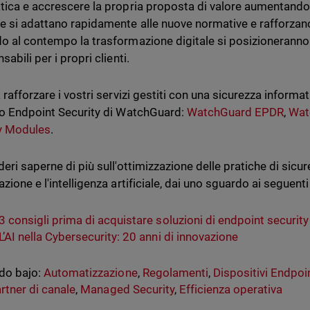
tica e accrescere la propria proposta di valore aumentando a
 si adattano rapidamente alle nuove normative e rafforzano
o al contempo la trasformazione digitale si posizioneranno 
sabili per i propri clienti.
 rafforzare i vostri servizi gestiti con una sicurezza informat
io Endpoint Security di WatchGuard:
WatchGuard EPDR
,
Wat
y Modules
.
deri saperne di più sull'ottimizzazione delle pratiche di sicu
zione e l'intelligenza artificiale, dai uno sguardo ai seguenti
3 consigli prima di acquistare soluzioni di endpoint security
L’AI nella Cybersecurity: 20 anni di innovazione
do bajo:
Automatizzazione
,
Regolamenti
,
Dispositivi Endpoi
rtner di canale
,
Managed Security
,
Efficienza operativa