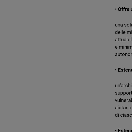
•
Offre 
una sol
delle m
attuabi
e minim
autonome
•
Esten
un'archi
support
vulnerab
aiutano
di ciasc
• Esten