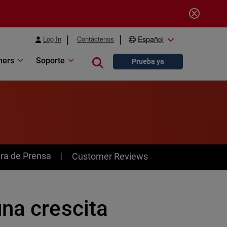
Log In
Contáctenos
Español
ners
Soporte
Close search
Prueba ya
ra de Prensa
Customer Reviews
na crescita