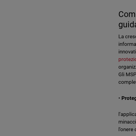
Come
guid
La cresc
informat
innovati
protezi
organiz
Gli MSP
complet
•
Prote
l'applic
minacci
l'onere 