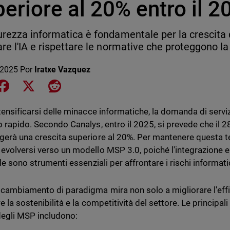
eriore al 20% entro il 2
urezza informatica è fondamentale per la crescita
are l'IA e rispettare le normative che proteggono la
 2025
Por
Iratxe Vazquez
e on LinkedIn
Share on Facebook
Share on X
Share on Reddit
ntensificarsi delle minacce informatiche, la domanda di serviz
 rapido. Secondo Canalys, entro il 2025, si prevede che il 28
gerà una crescita superiore al 20%. Per mantenere questa t
evolversi verso un modello MSP 3.0, poiché l'integrazione e 
ale sono strumenti essenziali per affrontare i rischi informati
cambiamento di paradigma mira non solo a migliorare l'effi
e la sostenibilità e la competitività del settore. Le principa
degli MSP includono: