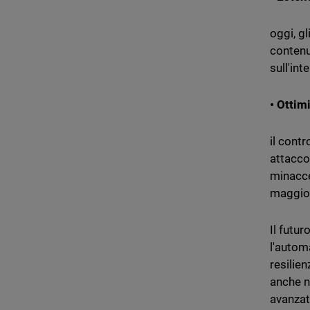
oggi, g
contenu
sull'int
• Ottim
il contr
attacco 
minacce
maggior
Il futu
l'autom
resilie
anche n
avanzat