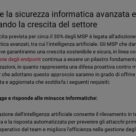
 la sicurezza informatica avanzata e 
ando la crescita del settore
ita prevista per circa il 30% degli MSP è legata all'adozione 
ica avanzati, tra cui l'intelligenza artificiale. Gli MSP che da
ve garantiranno una crescita sostenibile e sicura, in linea c
one degli endpoint
continua a essere un pilastro fondamental
zazioni, in quanto rappresenta una difesa proattiva contro 
 che adottano questo approccio saranno in grado di offrire a
a e aggiornata che soddisfa i seguenti requisiti:
gge e risponde alle minacce informatiche:
azione dell'intelligenza artificiale consente il rilevamento in
a e la risposta automatizzata per prevenire gli attacchi prima
operativo del team e migliora l'efficienza nella gestione degli