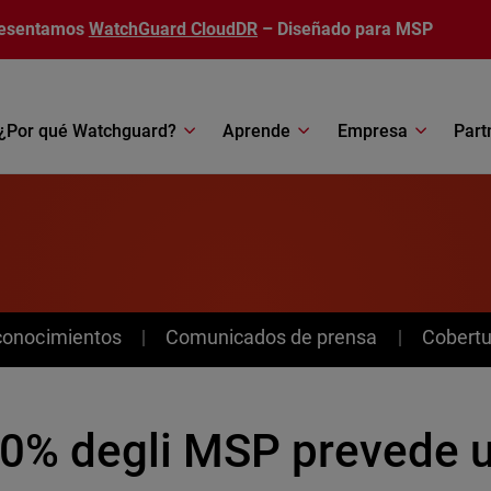
esentamos
WatchGuard CloudDR
– Diseñado para MSP
¿Por qué Watchguard?
Aprende
Empresa
Part
conocimientos
Comunicados de prensa
Cobertu
 30% degli MSP prevede u