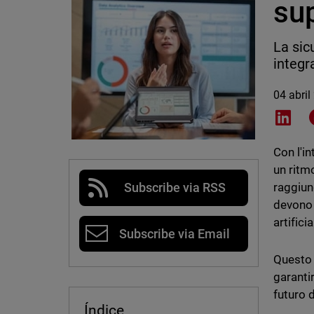
sup
La sic
integr
04 abril
Shar
Con l'i
un ritmo
raggiun
Subscribe via RSS
devono 
artifici
Subscribe via Email
Questo 
garantir
futuro 
Índice