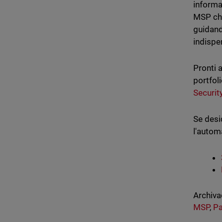
informa
MSP che
guidand
indispen
Pronti a
portfol
Securit
Se desi
l'automa
Archiva
MSP
,
Pa