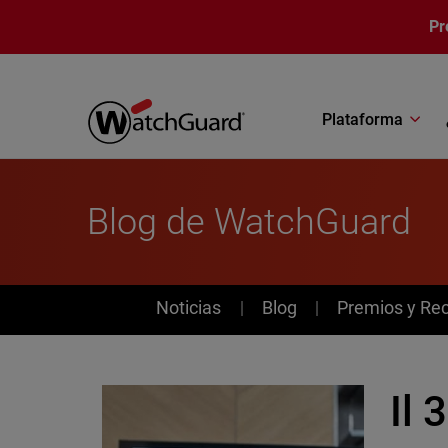
Pasar al contenido principal
Pr
Plataforma
Blog de WatchGuard
News
Noticias
Blog
Premios y Re
Il