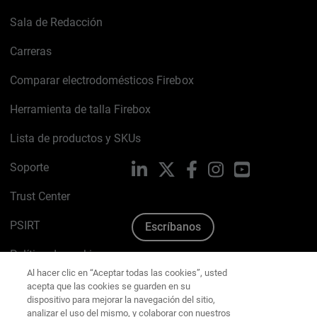
Sala de Redacción
Carreras
Comparar electrodomésticos Firebox
Herramienta de talla Firebox
Lista de productos y SKUs
Soporte
LinkedIn
X
Facebook
Instagram
YouTube
Trust Center
PSIRT
Escríbanos
Al hacer clic en “Aceptar todas las cookies”, usted
Política de cookies
acepta que las cookies se guarden en su
dispositivo para mejorar la navegación del sitio,
Política de privacidad
analizar el uso del mismo, y colaborar con nuestros
estudios para marketing.
Política de cookies
Kit de medios y marca