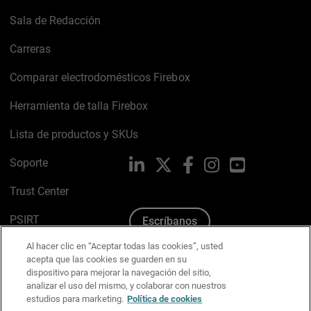
Sala de Redacción
Carreras
Comparar electrodomésticos Firebox
Herramienta de talla Firebox
Lista de productos y SKUs
Soporte
LinkedIn
X
Facebook
Instagram
YouTube
Trust Center
PSIRT
Escríbanos
Al hacer clic en “Aceptar todas las cookies”, usted
Política de cookies
acepta que las cookies se guarden en su
dispositivo para mejorar la navegación del sitio,
Política de privacidad
analizar el uso del mismo, y colaborar con nuestros
estudios para marketing.
Política de cookies
Kit de medios y marca