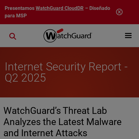
Pasar al contenido principal
Presentamos
WatchGuard CloudDR
– Diseñado
para MSP
Open mobi
Close search
Internet Security Report -
Q2 2025
WatchGuard’s Threat Lab
Analyzes the Latest Malware
and Internet Attacks