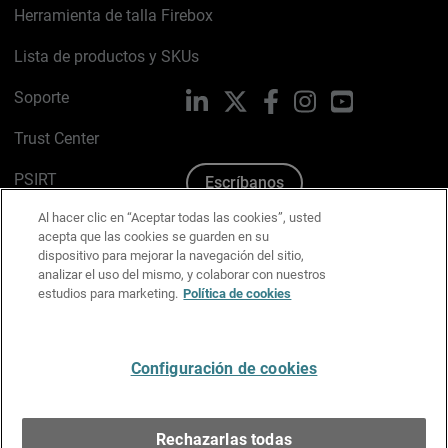
Herramienta de talla Firebox
Lista de productos y SKUs
Soporte
LinkedIn
X
Facebook
Instagram
YouTube
Trust Center
PSIRT
Escríbanos
Al hacer clic en “Aceptar todas las cookies”, usted
Política de cookies
acepta que las cookies se guarden en su
dispositivo para mejorar la navegación del sitio,
Política de privacidad
analizar el uso del mismo, y colaborar con nuestros
estudios para marketing.
Política de cookies
Kit de medios y marca
Preferencias de correo
Configuración de cookies
Español
Rechazarlas todas