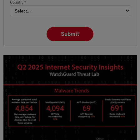
Country *
Submit