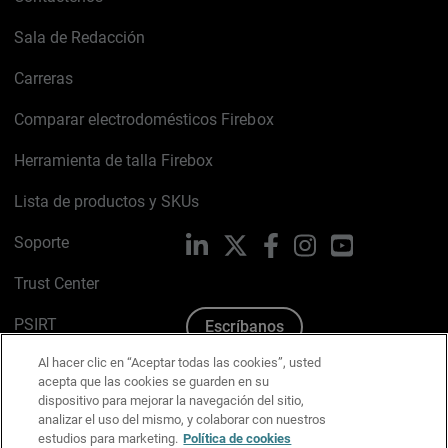
Sala de Redacción
Carreras
Comparar electrodomésticos Firebox
Herramienta de talla Firebox
Lista de productos y SKUs
Soporte
LinkedIn
X
Facebook
Instagram
YouTube
Trust Center
PSIRT
Escríbanos
Al hacer clic en “Aceptar todas las cookies”, usted
Política de cookies
acepta que las cookies se guarden en su
dispositivo para mejorar la navegación del sitio,
Política de privacidad
analizar el uso del mismo, y colaborar con nuestros
estudios para marketing.
Política de cookies
Kit de medios y marca