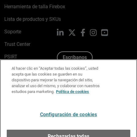
Herramienta de talla Firebox
Lista de productos y SKUs
Soporte
LinkedIn
X
Facebook
Instagram
YouTube
Trust Center
PSIRT
Escríbanos
Al hacer clic en “Aceptar todas las cookies”, usted
Política de cookies
acepta que las cookies se guarden en su
dispositivo para mejorar la navegación del sitio,
Política de privacidad
analizar el uso del mismo, y colaborar con nuestros
estudios para marketing.
Política de cookies
Kit de medios y marca
Preferencias de correo
Configuración de cookies
Español
Rechazarlas todas