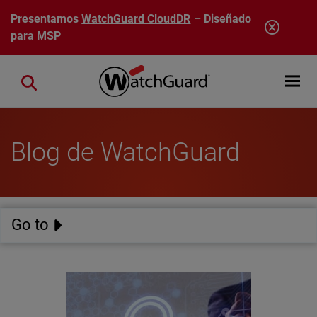
Pasar al contenido principal
Presentamos
WatchGuard CloudDR
– Diseñado
para MSP
Open mobi
Close search
Blog de WatchGuard
Go to