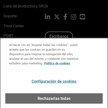
Lista de productos y SKUs
Soporte
LinkedIn
X
Facebook
Instagram
YouTube
Trust Center
PSIRT
Escríbanos
Al hacer clic en “Aceptar todas las cookies”, usted
Política de cookies
acepta que las cookies se guarden en su
dispositivo para mejorar la navegación del sitio,
Política de privacidad
analizar el uso del mismo, y colaborar con nuestros
estudios para marketing.
Política de cookies
Kit de medios y marca
Preferencias de correo
Configuración de cookies
Español
Rechazarlas todas
Copyright © 1996-2026 WatchGuard Technologies, Inc.