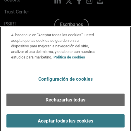
LinkedIn
X
Facebook
Instagram
YouTube
Trust Center
PSIRT
Escríbanos
Al hacer clic en “Aceptar todas las cookies”, usted
Política de cookies
acepta que las cookies se guarden en su
dispositivo para mejorar la navegación del sitio,
Política de privacidad
analizar el uso del mismo, y colaborar con nuestros
estudios para marketing.
Política de cookies
Kit de medios y marca
Preferencias de correo
Configuración de cookies
Español
Rechazarlas todas
Copyright © 1996-2026 WatchGuard Technologies, Inc.
Todos los derechos reservados.
Terms of Use >
Aceptar todas las cookies