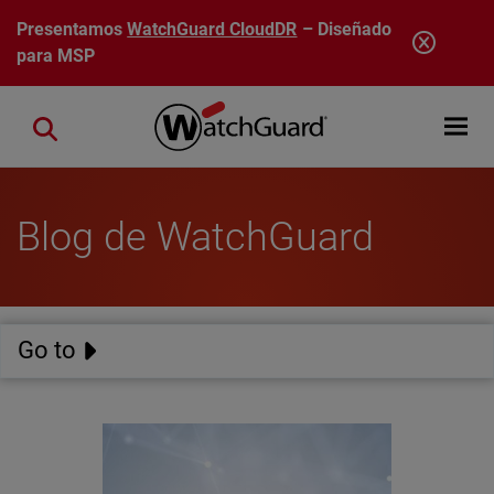
Pasar al contenido principal
Presentamos
WatchGuard CloudDR
– Diseñado
para MSP
Open mobi
Close search
Blog de WatchGuard
Go to