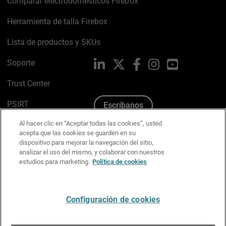
Comparar electrodomésticos Firebox
Herramienta de talla Firebox
Lista de productos y SKUs
Soporte
LinkedIn
X
Facebook
Instagram
YouTube
Trust Center
PSIRT
Escríbanos
Al hacer clic en “Aceptar todas las cookies”, usted
Política de cookies
acepta que las cookies se guarden en su
dispositivo para mejorar la navegación del sitio,
Política de privacidad
analizar el uso del mismo, y colaborar con nuestros
estudios para marketing.
Política de cookies
Kit de medios y marca
Preferencias de correo
Configuración de cookies