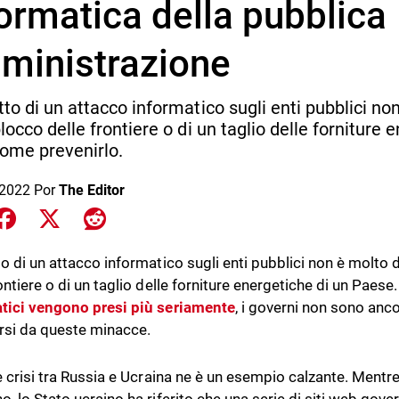
ormatica della pubblica
ministrazione
tto di un attacco informatico sugli enti pubblici no
blocco delle frontiere o di un taglio delle forniture
ome prevenirlo.
 2022
Por
The Editor
e on LinkedIn
Share on Facebook
Share on X
Share on Reddit
to di un attacco informatico sugli enti pubblici non è molto 
rontiere o di un taglio delle forniture energetiche di un Pae
tici vengono presi più seriamente
, i governi non sono an
rsi da queste minacce.
e crisi tra Russia e Ucraina ne è un esempio calzante. Mentre 