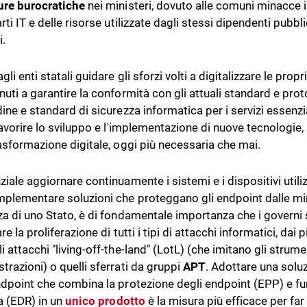
ure burocratiche
nei ministeri, dovuto alle comuni minacce i
rti IT e delle risorse utilizzate dagli stessi dipendenti pubblic
i.
gli enti statali guidare gli sforzi volti a digitalizzare le prop
uti a garantire la conformità con gli attuali standard e proto
ine e standard di sicurezza informatica per i servizi essenziali
 favorire lo sviluppo e l'implementazione di nuove tecnologie
rasformazione digitale, oggi più necessaria che mai.
iale aggiornare continuamente i sistemi e i dispositivi utilizz
plementare soluzioni che proteggano gli endpoint dalle min
za di uno Stato, è di fondamentale importanza che i governi
re la proliferazione di tutti i tipi di attacchi informatici, dai 
i attacchi "living-off-the-land" (LotL) (che imitano gli stru
trazioni) o quelli sferrati da gruppi
APT
. Adottare una solu
ndpoint che combina la protezione degli endpoint (EPP) e fun
a (EDR) in un
unic
o prodotto
è la misura più efficace per far