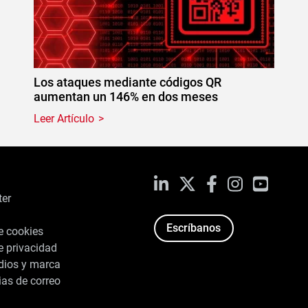
Los ataques mediante códigos QR
aumentan un 146% en dos meses
Leer Artículo
LinkedIn
X
Facebook
Instagram
YouTub
ter
Escríbanos
de cookies
de privacidad
dios y marca
ias de correo