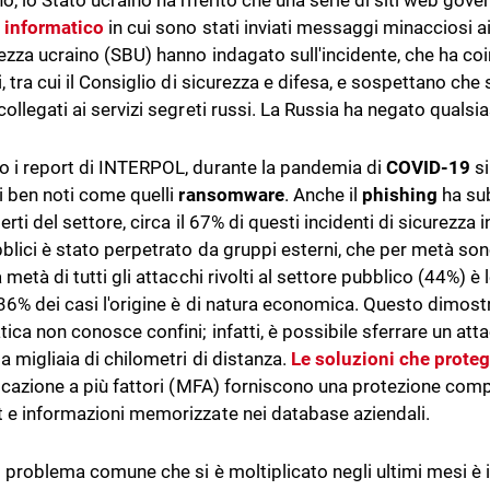
o, lo Stato ucraino ha riferito che una serie di siti web gove
 informatico
in cui sono stati inviati messaggi minacciosi ai
rezza ucraino (SBU) hanno indagato sull'incidente, che ha coin
, tra cui il Consiglio di sicurezza e difesa, e sospettano che 
collegati ai servizi segreti russi. La Russia ha negato qualsi
 i report di INTERPOL, durante la pandemia di
COVID-19
s
i ben noti come quelli
ransomware
. Anche il
phishing
ha su
erti del settore, circa il 67% di questi incidenti di sicurezza 
bblici è stato perpetrato da gruppi esterni, che per metà sono
 metà di tutti gli attacchi rivolti al settore pubblico (44%) è
36% dei casi l'origine è di natura economica. Questo dimostr
tica non conosce confini; infatti, è possibile sferrare un at
a migliaia di chilometri di distanza.
Le soluzioni che prote
ticazione a più fattori (MFA) forniscono una protezione comple
 e informazioni memorizzate nei database aziendali.
o problema comune che si è moltiplicato negli ultimi mesi è 