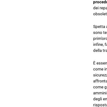
proced
dei repa
obsolet
Spetta a
sono ten
prim'ord
infine,
della t
È essenz
come im
sicurez
affronta
come gl
amminis
degli e
rispost