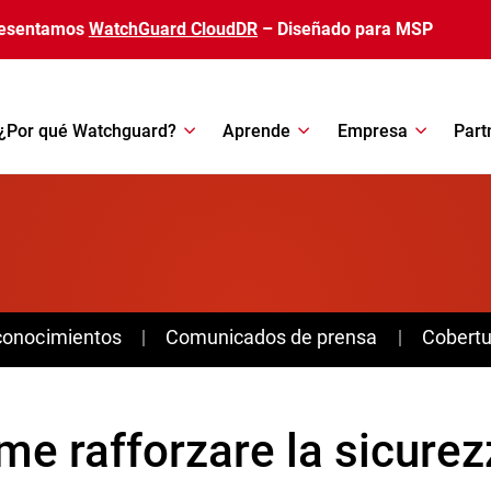
esentamos
WatchGuard CloudDR
– Diseñado para MSP
¿Por qué Watchguard?
Aprende
Empresa
Part
conocimientos
Comunicados de prensa
Cobertu
me rafforzare la sicurez