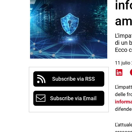
inf
am
L'impa
di un 
Ecco c
11 julio
Shar
Subscribe via RSS
L'impat
delle f
Subscribe via Email
informa
difende
L'attual