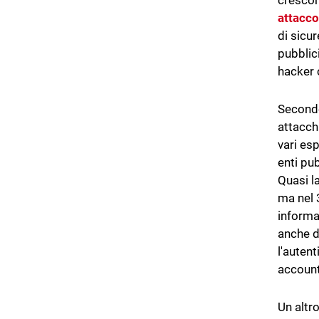
crescon
attacco
di sicu
pubblici
hacker 
Secondo
attacch
vari esp
enti pu
Quasi la
ma nel 
informa
anche d
l'auten
account
Un altr