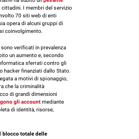
rnativi ha subito un
pesante
 cittadini. I membri del servizio
volto 70 siti web di enti
sia opera di alcuni gruppi di
asi coinvolgimento.
i sono verificati in prevalenza
bito un aumento e, secondo
informatica sferrati contro gli
 hacker finanziati dallo Stato.
 legata a motivi di spionaggio,
a che la criminalità
tacco di grandi dimensioni
ggono gli account
mediante
ta di identità, risorse,
il
blocco totale delle