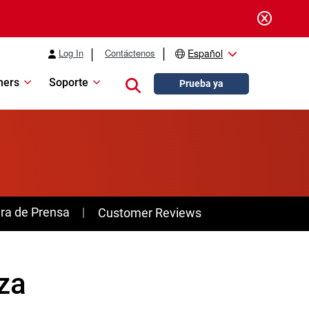
Log In
Contáctenos
Español
ners
Soporte
Close search
Prueba ya
ra de Prensa
Customer Reviews
za