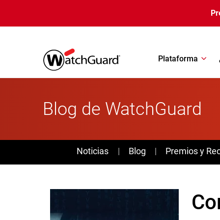
Pasar al contenido principal
Pr
Plataforma
Blog de WatchGuard
News
Noticias
Blog
Premios y Re
Co