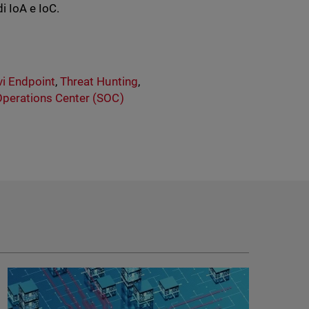
i IoA e IoC.
vi Endpoint
,
Threat Hunting
,
Operations Center (SOC)