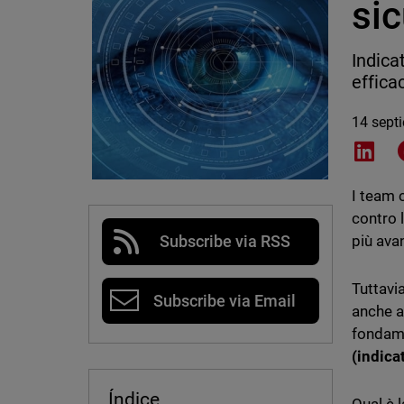
sic
Indica
effica
14 sept
Shar
I team 
contro 
più avan
Subscribe via RSS
Tuttavia
Subscribe via Email
anche a
fondame
(indica
Índice