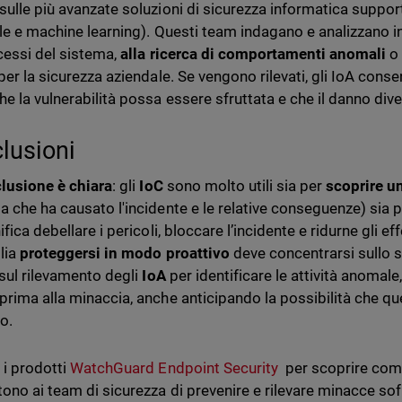
sulle più avanzate soluzioni di sicurezza informatica support
iale e machine learning). Questi team indagano e analizzano i
cessi del sistema,
alla ricerca di comportamenti anomali
o 
 per la sicurezza aziendale. Se vengono rilevati, gli IoA cons
e la vulnerabilità possa essere sfruttata e che il danno diven
lusioni
lusione è chiara
: gli
IoC
sono molto utili sia per
scoprire 
a che ha causato l'incidente e le relative conseguenze) sia 
ifica debellare i pericoli, bloccare l’incidente e ridurne gli ef
lia
proteggersi in modo proattivo
deve concentrarsi sullo s
sul
rilevamento degli
IoA
per identificare le attività anomale
prima alla minaccia, anche anticipando la possibilità che qu
o.
 i prodotti
WatchGuard Endpoint Security
per scoprire come
ono ai team di sicurezza di prevenire e rilevare minacce sof