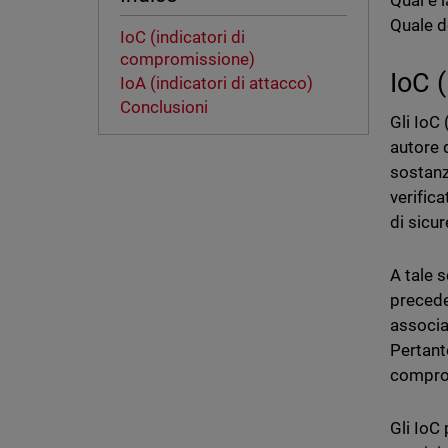
Qual è 
Quale d
IoC (indicatori di
compromissione)
IoC 
IoA (indicatori di attacco)
Conclusioni
Gli IoC
autore 
sostanz
verifica
di sicur
A tale s
precede
associat
Pertanto
compro
Gli IoC