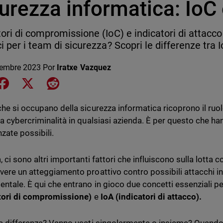
urezza informatica: IoC
tori di compromissione (IoC) e indicatori di attacco 
ci per i team di sicurezza? Scopri le differenze tra I
iembre 2023
Por
Iratxe Vazquez
e on LinkedIn
Share on Facebook
Share on X
Share on Reddit
che si occupano della sicurezza informatica ricoprono il ruol
la cybercriminalità in qualsiasi azienda. È per questo che h
zate possibili.
, ci sono altri importanti fattori che influiscono sulla lotta co
vere un atteggiamento proattivo contro possibili attacchi inf
ntale. È qui che entrano in gioco due concetti essenziali per
tori di compromissione)
e
IoA (indicatori di attacco).