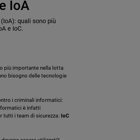
 e IoA
(IoA): quali sono più
oA e IoC.
o più importante nella lotta
anno bisogno delle tecnologie
ntro i criminali informatici:
ormatici è infatti
 tutti i team di sicurezza:
IoC