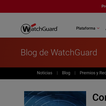
Pasar al contenido principal
Pr
Plataforma
Blog de WatchGuard
News
Noticias
Blog
Premios y Re
Com