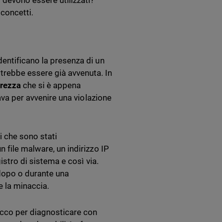
devono essere utilizzati?
 concetti.
entificano la presenza di un
rebbe essere già avvenuta. In
urezza
che si è appena
tava per avvenire una violazione
ti che sono stati
 file malware, un indirizzo IP
istro di sistema e così via.
i dopo o durante una
re la minaccia.
tacco per diagnosticare con