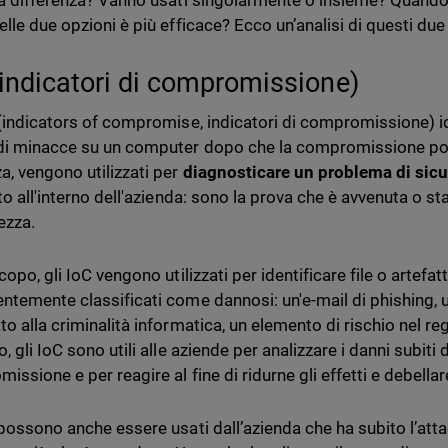
la differenza? Vanno usati singolarmente o insieme? Quando 
elle due opzioni è più efficace? Ecco un’analisi di questi due
(indicatori di compromissione)
 (indicators of compromise, indicatori di compromissione) id
di minacce su un computer dopo che la compromissione pot
a, vengono utilizzati per
diagnosticare un problema di sic
to all'interno dell'azienda: sono la prova che è avvenuta o s
ezza.
copo, gli IoC vengono utilizzati per identificare file o artefat
ntemente classificati come dannosi: un'e-mail di phishing, un
o alla criminalità informatica, un elemento di rischio nel reg
, gli IoC sono utili alle aziende per analizzare i danni subit
missione e
per reagire al fine di ridurne gli effetti e debella
 possono anche essere usati dall’azienda che ha subito l’at