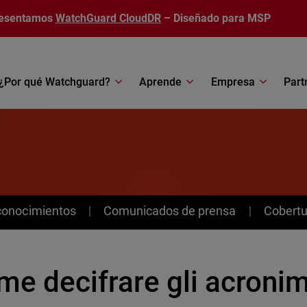
esentamos
WatchGuard CloudDR
– Diseñado para MSP
¿Por qué Watchguard?
Aprende
Empresa
Part
conocimientos
Comunicados de prensa
Cobertu
e decifrare gli acronim