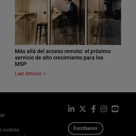
Más allá del acceso remoto: el próximo
servicio de alto crecimiento para los
MSP
Leer Artículo
LinkedIn
X
Facebook
Instagram
YouTub
ter
Escríbanos
de cookies