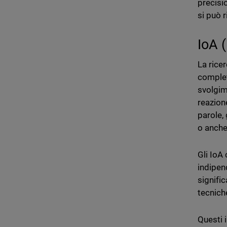
precisio
si può r
IoA (
La rice
complet
svolgime
reazion
parole,
o anch
Gli IoA 
indipen
signifi
tecniche
Questi i