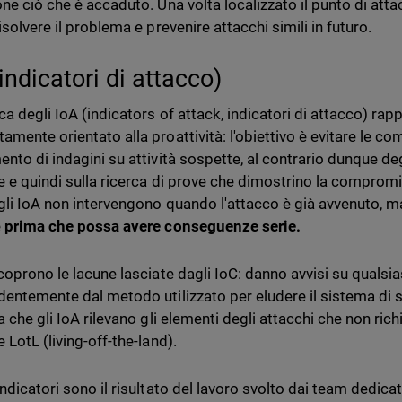
ne ciò che è accaduto. Una volta localizzato il punto di attac
isolvere il problema e prevenire attacchi simili in futuro.
indicatori di attacco)
rca degli IoA (indicators of attack, indicatori di attacco) ra
amente orientato alla proattività: l'obiettivo è evitare le c
nto di indagini su attività sospette, al contrario dunque deg
e e quindi sulla ricerca di prove che dimostrino la compromi
 gli IoA non intervengono quando l'attacco è già avvenuto, 
e
prima che possa avere conseguenze serie.
coprono le lacune lasciate dagli IoC: danno avvisi su qualsias
dentemente dal metodo utilizzato per eludere il sistema di s
ca che gli IoA rilevano gli elementi degli attacchi che non r
 LotL (living-off-the-land).
ndicatori sono il risultato del lavoro svolto dai team dedicat