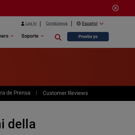
Log In
Contáctenos
Español
ners
Soporte
Close search
Prueba ya
ra de Prensa
Customer Reviews
i della