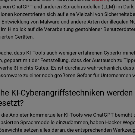
g von ChatGPT und anderen Sprachmodellen (LLM) im Dar
ionen konzentrieren sich auf eine Vielzahl von Sicherheit
e Entwicklung von Malware und andere Arten der illegalen 
. im Hinblick auf die Verarbeitung gestohlener Benutzerdat
zierten Geräten.
sache, dass KI-Tools auch weniger erfahrenen Cyberkrimine
n, gepaart mit der Feststellung, dass der Austausch zu Tip
t, verheißt nichts Gutes. Es ist durchaus wahrscheinlich, da
somware zu einer noch größeren Gefahr für Unternehmen 
he KI-Cyberangriffstechniken werden
esetzt?
die Anbieter kommerzieller KI-Tools wie ChatGPT bemüht si
basierten Sprachmodelle einzudämmen, haben Hacker Wege 
sewichte setzen alles daran, die entsprechenden Werkzeug