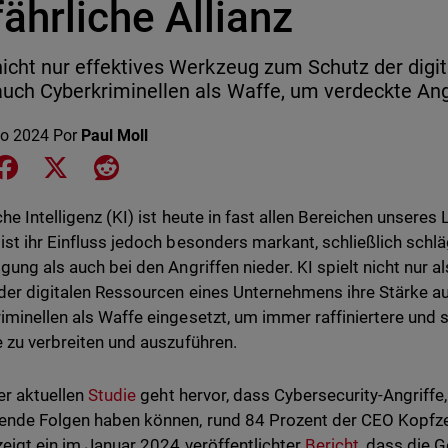
ährliche Allianz
 nicht nur effektives Werkzeug zum Schutz der dig
auch Cyberkriminellen als Waffe, um verdeckte Angr
o 2024
Por
Paul Moll
e on LinkedIn
Share on Facebook
Share on X
Share on Reddit
che Intelligenz (KI) ist heute in fast allen Bereichen unseres
ist ihr Einfluss jedoch besonders markant, schließlich schl
igung als auch bei den Angriffen nieder. KI spielt nicht nur 
der digitalen Ressourcen eines Unternehmens ihre Stärke a
iminellen als Waffe eingesetzt, um immer raffiniertere und
e zu verbreiten und auszuführen.
er aktuellen
Studie
geht hervor, dass Cybersecurity-Angriffe,
ende Folgen haben können, rund 84 Prozent der CEO Kopfze
zeigt ein im Januar 2024 veröffentlichter
Bericht
, dass die G