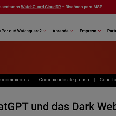
esentamos
WatchGuard CloudDR
– Diseñado para MSP
¿Por qué Watchguard?
Aprende
Empresa
Part
conocimientos
Comunicados de prensa
Cobertu
atGPT und das Dark Web