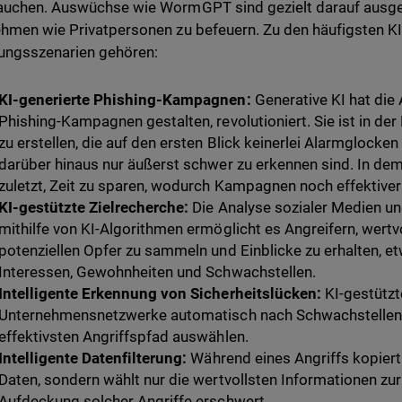
uchen. Auswüchse wie WormGPT sind gezielt darauf ausgele
hmen wie Privatpersonen zu befeuern. Zu den häufigsten KI
ungsszenarien gehören:
KI-generierte Phishing-Kampagnen:
Generative KI hat die 
Phishing-Kampagnen gestalten, revolutioniert. Sie ist in de
zu erstellen, die auf den ersten Blick keinerlei Alarmglocken
darüber hinaus nur äußerst schwer zu erkennen sind. In de
zuletzt, Zeit zu sparen, wodurch Kampagnen noch effektive
KI-gestützte Zielrecherche:
Die Analyse sozialer Medien un
mithilfe von KI-Algorithmen ermöglicht es Angreifern, wertv
potenziellen Opfer zu sammeln und Einblicke zu erhalten, et
Interessen, Gewohnheiten und Schwachstellen.
Intelligente Erkennung von Sicherheitslücken:
KI-gestütz
Unternehmensnetzwerke automatisch nach Schwachstellen
effektivsten Angriffspfad auswählen.
Intelligente Datenfilterung:
Während eines Angriffs kopiert 
Daten, sondern wählt nur die wertvollsten Informationen zur
Aufdeckung solcher Angriffe erschwert.