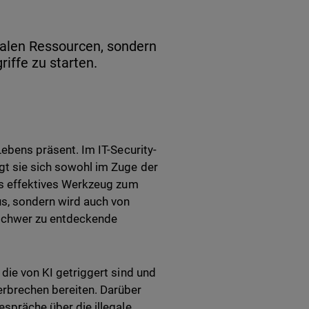
italen Ressourcen, sondern
iffe zu starten.
 Lebens präsent. Im IT-Security-
ägt sie sich sowohl im Zuge der
als effektives Werkzeug zum
us, sondern wird auch von
 schwer zu entdeckende
 die von KI getriggert sind und
rbrechen bereiten. Darüber
espräche über die illegale