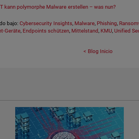
T kann polymorphe Malware erstellen – was nun?
do bajo:
Cybersecurity Insights
,
Malware
,
Phishing
,
Ransom
t-Geräte
,
Endpoints schützen
,
Mittelstand
,
KMU
,
Unified Se
Blog Inicio