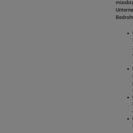
missbra
Unterne
Bedroh