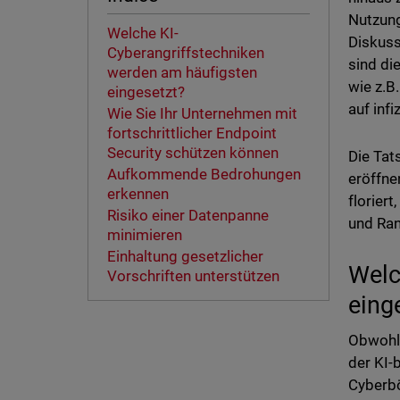
Nutzun
Welche KI-
Diskuss
Cyberangriffstechniken
sind di
werden am häufigsten
wie z.B
eingesetzt?
auf infi
Wie Sie Ihr Unternehmen mit
fortschrittlicher Endpoint
Security schützen können
Die Tat
Aufkommende Bedrohungen
eröffne
erkennen
florier
Risiko einer Datenpanne
und Ran
minimieren
Einhaltung gesetzlicher
Welc
Vorschriften unterstützen
eing
Obwohl 
der KI-
Cyberbö