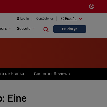
Log In
Contáctenos
Español
ners
Soporte
Close search
Prueba ya
ra de Prensa
Customer Reviews
: Eine