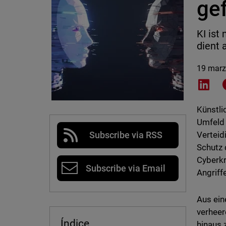
gef
KI ist
dient 
19 marz
Shar
Künstli
Umfeld 
Verteid
Subscribe via RSS
Schutz 
Cyberkr
Subscribe via Email
Angriff
Aus ein
verheer
Índice
hinaus 