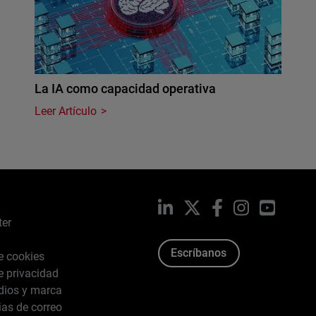
La IA como capacidad operativa
Leer Artículo
LinkedIn
X
Facebook
Instagram
YouTub
ter
Escríbanos
de cookies
de privacidad
dios y marca
ias de correo