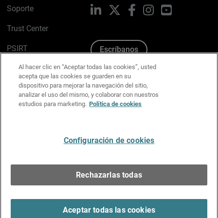
Soporte
LinkedIn
X
Facebook
Instagram
YouTube
Trust Center
PSIRT
Escríbanos
Al hacer clic en “Aceptar todas las cookies”, usted
Política de cookies
acepta que las cookies se guarden en su
dispositivo para mejorar la navegación del sitio,
Política de privacidad
analizar el uso del mismo, y colaborar con nuestros
estudios para marketing.
Política de cookies
Kit de medios y marca
Preferencias de correo
Configuración de cookies
Español
Rechazarlas todas
Copyright © 1996-2026 WatchGuard Technologies, Inc.
Todos los derechos reservados.
Terms of Use >
Aceptar todas las cookies