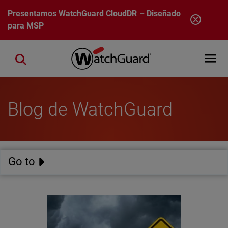
Pasar al contenido principal
Presentamos
WatchGuard CloudDR
– Diseñado
para MSP
Open mobi
Close search
Blog de WatchGuard
Go to