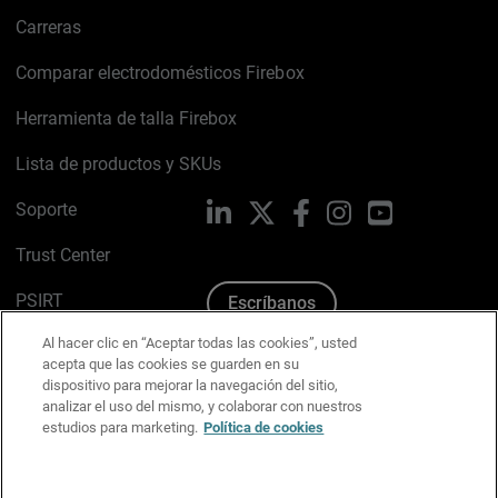
Carreras
Comparar electrodomésticos Firebox
Herramienta de talla Firebox
Lista de productos y SKUs
Soporte
LinkedIn
X
Facebook
Instagram
YouTube
Trust Center
PSIRT
Escríbanos
Al hacer clic en “Aceptar todas las cookies”, usted
Política de cookies
acepta que las cookies se guarden en su
dispositivo para mejorar la navegación del sitio,
Política de privacidad
analizar el uso del mismo, y colaborar con nuestros
estudios para marketing.
Política de cookies
Kit de medios y marca
Preferencias de correo