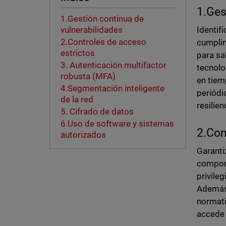
1.Ges
1.Gestión continua de
Identif
vulnerabilidades
2.Controles de acceso
cumplim
estrictos
para sa
3. Autenticación multifactor
tecnolo
robusta (MFA)
en tiem
4.Segmentación inteligente
periódi
de la red
resilie
5. Cifrado de datos
6.Uso de software y sistemas
2.Con
autorizados
Garanti
compone
privile
Además,
normati
accede 