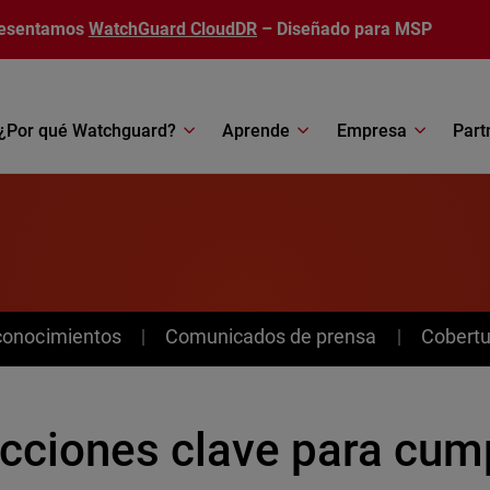
esentamos
WatchGuard CloudDR
– Diseñado para MSP
¿Por qué Watchguard?
Aprende
Empresa
Part
conocimientos
Comunicados de prensa
Cobertu
cciones clave para cump