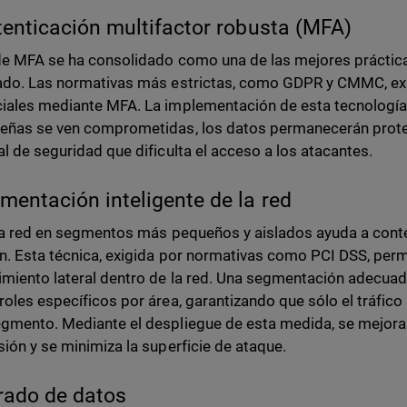
tenticación multifactor robusta (MFA)
de MFA se ha consolidado como una de las mejores práctica
ado. Las normativas más estrictas, como GDPR y CMMC, exi
iales mediante MFA. La implementación de esta tecnología g
eñas se ven comprometidas, los datos permanecerán prot
al de seguridad que dificulta el acceso a los atacantes.
mentación inteligente de la red
 la red en segmentos más pequeños y aislados ayuda a cont
ón. Esta técnica, exigida por normativas como PCI DSS, perm
miento lateral dentro de la red. Una segmentación adecuada 
roles específicos por área, garantizando que sólo el tráfic
gmento. Mediante el despliegue de esta medida, se mejora
sión y se minimiza la superficie de ataque.
frado de datos