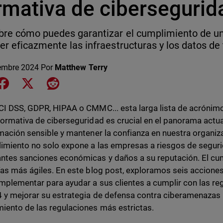
rmativa de cibersegurid
re cómo puedes garantizar el cumplimiento de un
er eficazmente las infraestructuras y los datos de 
embre 2024
Por
Matthew Terry
e on LinkedIn
Share on Facebook
Share on X
Share on Reddit
CI DSS, GDPR, HIPAA o CMMC... esta larga lista de acrónim
normativa de ciberseguridad es crucial en el panorama act
rmación sensible y mantener la confianza en nuestra organiz
imiento no solo expone a las empresas a riesgos de seguri
ntes sanciones económicas y daños a su reputación. El cum
ías más ágiles. En este blog post, exploramos seis accione
mplementar para ayudar a sus clientes a cumplir con las re
 y mejorar su estrategia de defensa contra ciberamenazas p
iento de las regulaciones más estrictas.