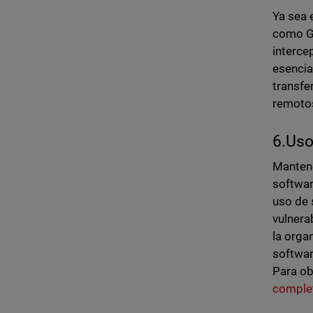
Ya sea 
como GD
interce
esencia
transfe
remotos
6.Uso
Mantene
softwar
uso de 
vulnera
la orga
softwar
Para ob
comple