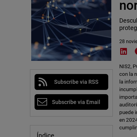
no
Descub
proteg
28 novi
Shar
NIS2, P
con la 
la info
Subscribe via RSS
incumpl
importa
Subscribe via Email
auditor
puede i
en 2024
cumplim
Índice