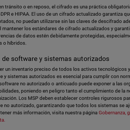
en tránsito o en reposo, el cifrado es una práctica obligator
PR e HIPAA. El uso de un cifrado actualizado garantiza que
ptados, no puedan utilizarse sin las claves de descifrado a
l mantener los estándares de cifrado actualizados y garanti
rencias de datos estén debidamente protegidas, especialme
 o híbridos.
 de software y sistemas autorizados
r un inventario preciso de todos los activos tecnológicos y 
e y sistemas autorizados es esencial para cumplir con no
software no autorizado o anticuado puede exponer a las or
bilidades, poniendo en peligro tanto el cumplimiento de la
nización. Los MSP deben establecer controles rigurosos para
e no autorizado, garantizando que todos los sistemas se aju
tener más información, visita nuestra página
Gobernanza, ge
ta.