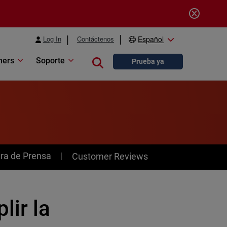
Log In
Contáctenos
Español
ners
Soporte
Close search
Prueba ya
ra de Prensa
Customer Reviews
lir la