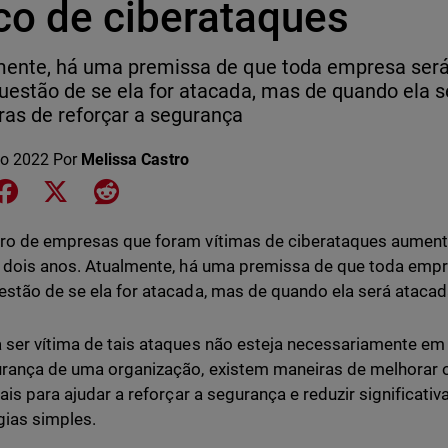
sco de ciberataques
mente, há uma premissa de que toda empresa será
estão de se ela for atacada, mas de quando ela s
as de reforçar a segurança
o 2022
Por
Melissa Castro
e on LinkedIn
Share on Facebook
Share on X
Share on Reddit
o de empresas que foram vítimas de ciberataques aument
 dois anos. Atualmente, há uma premissa de que toda empr
stão de se ela for atacada, mas de quando ela será atacad
ser vítima de tais ataques não esteja necessariamente em 
rança de uma organização, existem maneiras de melhorar o
uais para ajudar a reforçar a segurança e reduzir significat
gias simples.