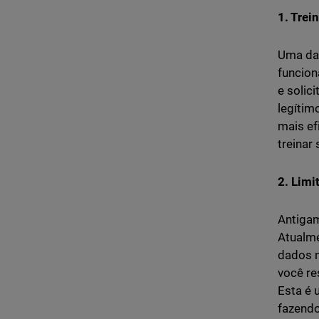
1. Trei
Uma da
funcion
e solic
legítim
mais ef
treinar
2. Limi
Antigam
Atualme
dados m
você re
Esta é 
fazendo