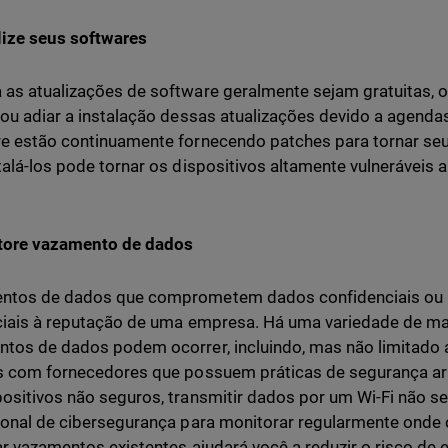
lize seus softwares
as atualizações de software geralmente sejam gratuitas, o
 ou adiar a instalação dessas atualizações devido a agend
e estão continuamente fornecendo patches para tornar seu
talá-los pode tornar os dispositivos altamente vulneráveis 
tore vazamento de dados
ntos de dados que comprometem dados confidenciais ou p
ciais à reputação de uma empresa. Há uma variedade de ma
tos de dados podem ocorrer, incluindo, mas não limitado 
s com fornecedores que possuem práticas de segurança arr
ositivos não seguros, transmitir dados por um Wi-Fi não s
ional de cibersegurança para monitorar regularmente onde 
ar vazamentos existentes ajudará você a reduzir o risco de 