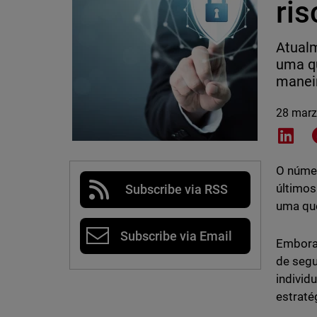
ri
Atual
uma qu
maneir
28 marz
Shar
O númer
últimos
Subscribe via RSS
uma que
Subscribe via Email
Embora 
de segu
individ
estraté