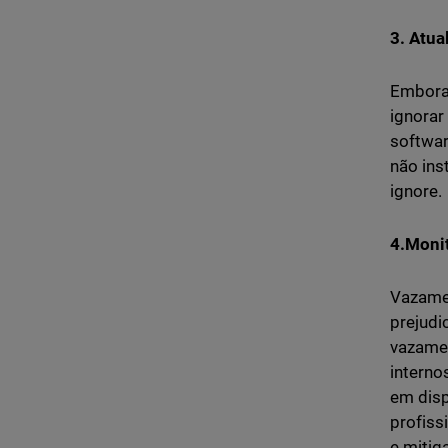
3. Atua
Embora 
ignorar
softwar
não ins
ignore.
4.Moni
Vazame
prejudi
vazamen
interno
em disp
profiss
e mitig