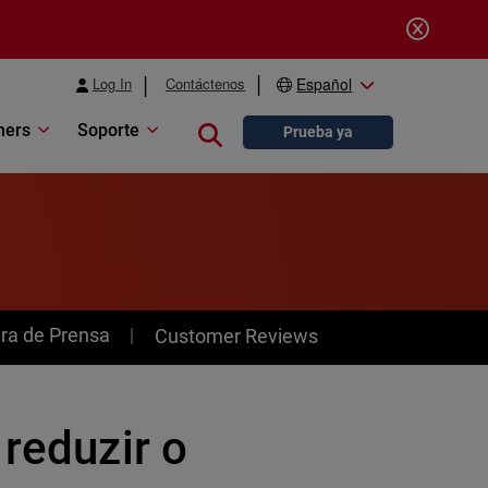
Log In
Contáctenos
Español
ners
Soporte
Close search
Prueba ya
ra de Prensa
Customer Reviews
 reduzir o