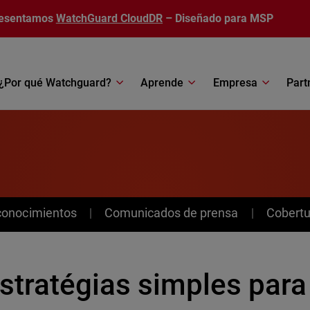
esentamos
WatchGuard CloudDR
– Diseñado para MSP
¿Por qué Watchguard?
Aprende
Empresa
Part
conocimientos
Comunicados de prensa
Cobertu
stratégias simples para