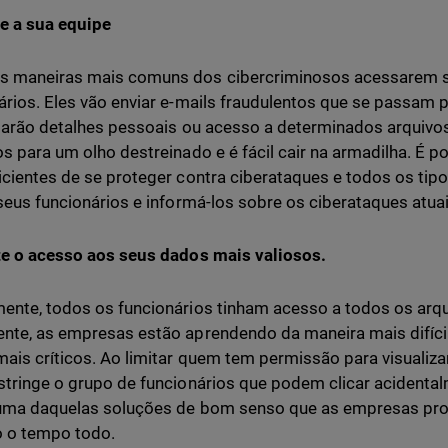
ne a sua equipe
s maneiras mais comuns dos cibercriminosos acessarem s
ários. Eles vão enviar e-mails fraudulentos que se passam
itarão detalhes pessoais ou acesso a determinados arquivo
os para um olho destreinado e é fácil cair na armadilha. É 
icientes de se proteger contra ciberataques e todos os tip
 seus funcionários e informá-los sobre os ciberataques atuai
te o acesso aos seus dados mais valiosos.
ente, todos os funcionários tinham acesso a todos os ar
nte, as empresas estão aprendendo da maneira mais difícil
ais críticos. Ao limitar quem tem permissão para visuali
stringe o grupo de funcionários que podem clicar acidental
uma daquelas soluções de bom senso que as empresas pro
 o tempo todo.