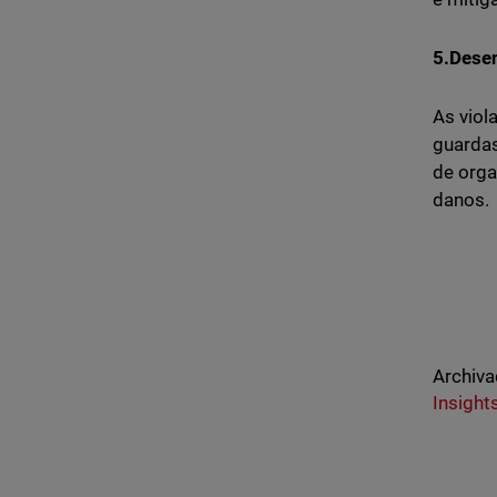
5.Desen
As viol
guardas
de orga
danos.
Archiva
Insight