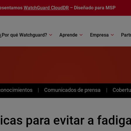
esentamos
WatchGuard CloudDR
– Diseñado para MSP
¿Por qué Watchguard?
Aprende
Empresa
Part
conocimientos
Comunicados de prensa
Cobertu
icas para evitar a fadi