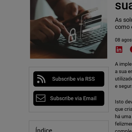
su
As sol
como e
08 agos
Shar
A imple
a sua e
utiliza
Subscribe via RSS
e segur
Subscribe via Email
Isto de
que cri
há uma 
felizme
Índice
complex