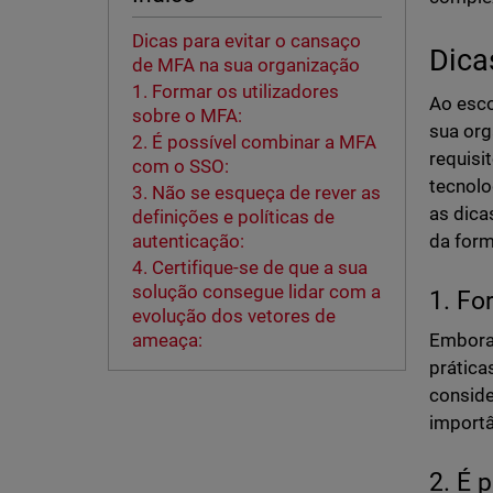
Dicas para evitar o cansaço
Dica
de MFA na sua organização
1. Formar os utilizadores
Ao esco
sobre o MFA:
sua org
2. É possível combinar a MFA
requisi
com o SSO:
tecnolo
3. Não se esqueça de rever as
as dica
definições e políticas de
da form
autenticação:
4. Certifique-se de que a sua
solução consegue lidar com a
1. Fo
evolução dos vetores de
Embora 
ameaça:
prática
conside
import
2. É 