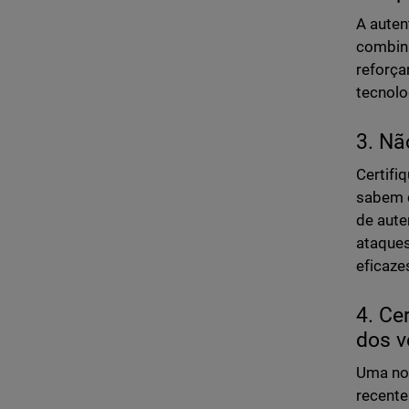
A auten
combiná
reforça
tecnol
3. Nã
Certifi
sabem c
de aute
ataques
eficaze
4. Ce
dos v
Uma nov
recente