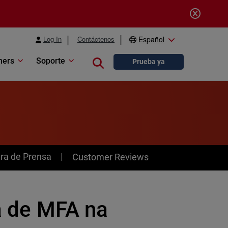
Log In
Contáctenos
Español
ners
Soporte
Close search
Prueba ya
ra de Prensa
Customer Reviews
ga de MFA na