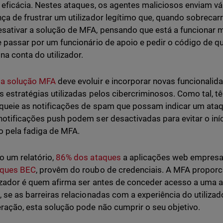
e eficácia. Nestes ataques, os agentes maliciosos enviam v
ça de frustrar um utilizador legítimo que, quando sobrecar
sativar a solução de MFA, pensando que está a funcionar m
e passar por um funcionário de apoio e pedir o código de qu
na conta do utilizador.
a solução MFA
deve evoluir e incorporar novas funcionali
s estratégias utilizadas pelos cibercriminosos. Como tal, t
queie as notificações de spam que possam indicar um ataqu
notificações push podem ser desactivadas para evitar o iní
o pela fadiga de MFA.
 um relatório,
86% dos ataques
a aplicações web empresa
aques BEC
, provêm do roubo de credenciais. A MFA proporc
izador é quem afirma ser antes de conceder acesso a uma a
, se as barreiras relacionadas com a experiência do utilizad
ração, esta solução pode não cumprir o seu objetivo.