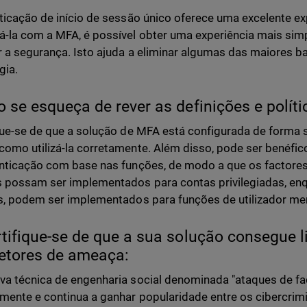
ticação de início de sessão único oferece uma excelente expe
-la com a MFA, é possível obter uma experiência mais si
r a segurança. Isto ajuda a eliminar algumas das maiores b
ogia.
o se esqueça de rever as definições e polít
que-se de que a solução de MFA está configurada de forma s
omo utilizá-la corretamente. Além disso, pode ser benéfico
nticação com base nas funções, de modo a que os factores
 possam ser implementados para contas privilegiadas, en
s, podem ser implementados para funções de utilizador men
rtifique-se de que a sua solução consegue 
etores de ameaça:
a técnica de engenharia social denominada "ataques de fa
mente e continua a ganhar popularidade entre os cibercrim