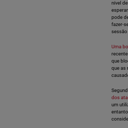
nível d
esperan
pode de
fazer-s
sessão 
Uma bo
recente
que blo
que as 
causad
Segundo
dos at
um util
entanto
conside