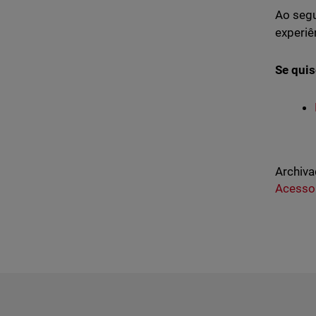
Ao segu
experiê
Se quis
Archiva
Acesso 