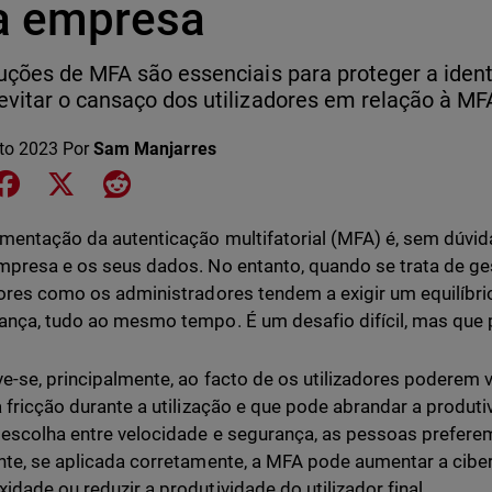
a empresa
uções de MFA são essenciais para proteger a ident
vitar o cansaço dos utilizadores em relação à MF
to 2023
Por
Sam Manjarres
e on LinkedIn
Share on Facebook
Share on X
Share on Reddit
mentação da autenticação multifatorial (MFA) é, sem dúvid
mpresa e os seus dados. No entanto, quando se trata de ge
dores como os administradores tendem a exigir um equilíbrio
ança, tudo ao mesmo tempo. É um desafio difícil, mas que
ve-se, principalmente, ao facto de os utilizadores poderem
a fricção durante a utilização e que pode abrandar a produt
escolha entre velocidade e segurança, as pessoas preferem
nte, se aplicada corretamente, a MFA pode aumentar a cib
idade ou reduzir a produtividade do utilizador final.