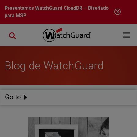
Pasar al contenido principal
Presentamos
WatchGuard CloudDR
– Diseñado
para MSP
Open mobi
Close search
Blog de WatchGuard
Go to